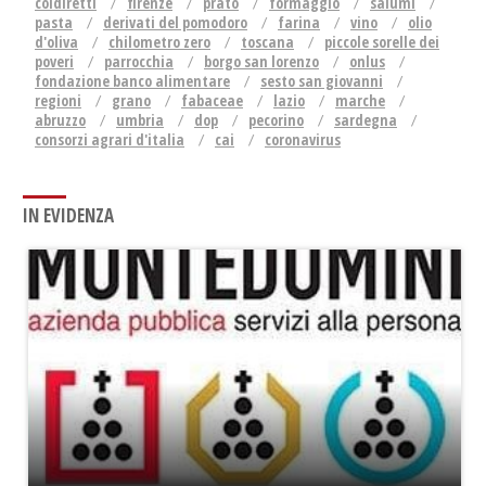
coldiretti
firenze
prato
formaggio
salumi
pasta
derivati del pomodoro
farina
vino
olio
d'oliva
chilometro zero
toscana
piccole sorelle dei
poveri
parrocchia
borgo san lorenzo
onlus
fondazione banco alimentare
sesto san giovanni
regioni
grano
fabaceae
lazio
marche
abruzzo
umbria
dop
pecorino
sardegna
consorzi agrari d'italia
cai
coronavirus
IN EVIDENZA