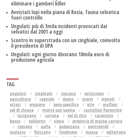
eliminare i gamberi killer
Avvistati lupi nella piana di Rosia, fauna selvatica
fuori controllo
Ungulati: più di 3mila incidenti provocati dai
selvatici dal 2001 a oggi
Scontro in superstrada con un cinghiale, coinvolto
il presidente di UPA
Ungulati: ogni giorno divorano 10mila euro di
produzione agricola
TAG
ungulati
cinghiale
toscana
estinzione
agricoltura
capriolo
daino
storni
vigneti
ettari
erosione
peso specifico
vite
mufloni
val di chiana
monte san savino
castiglion fiorentino
lucignano
cortona
val di chio
casentino
basso
valdarno
siena
provincia di massa-carrara
comano
aulla
podenzana
pontremoli
mulazzo
fivizzano
fosdinovo
massa
volterrano