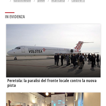
valdinievole
pieve
marliana
coldiretti
IN EVIDENZA
Peretola: la paralisi del fronte locale contro la nuova
pista