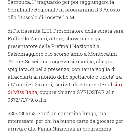
Sambuca, 1° traguardo per poi raggiungere la
Semifinale Regionale in programma il 5 Agosto
alla “Bussola di Focette “ a M.
di Pietrasanta (LU). Presentatore della serata sara’
Raffaello Zanieri, attore, showman e gia’
presentatore delle Prefinali Nazionali a
Salsomaggiore e lo scorso anno a Montecatini
Terme. Se sei una ragazza simpatica, allegra,
spigliata, di bella presenza, con tanta voglia di
affacciarti al mondo dello spettacolo e un’eta’ tra
i 17 anni e i 26 anni, iscriviti direttamente sul
sito
di Miss Italia
, oppure chiama SYRIOSTAR al n.
0572/71779, o il n.
335/7306153. Sara’ un cammino lungo, ma
interessate, per chi ha buone carte da giocare per
arrivare alle Finali Nazionali in programma