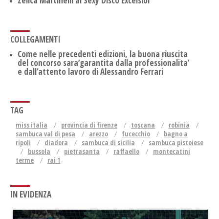
Zelica Martinelli al Sexy Disco Excelsior
COLLEGAMENTI
Come nelle precedenti edizioni, la buona riuscita
del concorso sara’garantita dalla professionalita’
e dall’attento lavoro di Alessandro Ferrari
TAG
miss italia
provincia di firenze
toscana
robinia
sambuca val di pesa
arezzo
fucecchio
bagno a
ripoli
diadora
sambuca di sicilia
sambuca pistoiese
bussola
pietrasanta
raffaello
montecatini
terme
rai 1
IN EVIDENZA