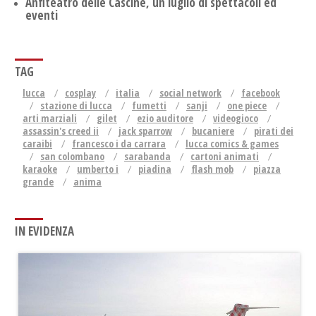
Anfiteatro delle Cascine, un luglio di spettacoli ed
eventi
TAG
lucca
cosplay
italia
social network
facebook
stazione di lucca
fumetti
sanji
one piece
arti marziali
gilet
ezio auditore
videogioco
assassin's creed ii
jack sparrow
bucaniere
pirati dei
caraibi
francesco i da carrara
lucca comics & games
san colombano
sarabanda
cartoni animati
karaoke
umberto i
piadina
flash mob
piazza
grande
anima
IN EVIDENZA