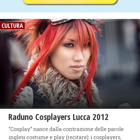
CULTURA
Raduno Cosplayers Lucca 2012
“Cosplay” nasce dalla contrazione delle parole
inglesi costume e play (recitare): i cosplayers,