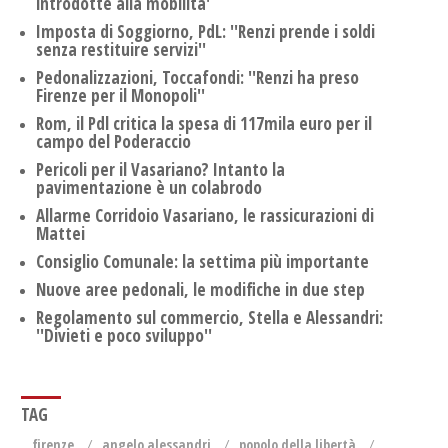
introdotte alla mobilita'
Imposta di Soggiorno, PdL: ''Renzi prende i soldi
senza restituire servizi''
Pedonalizzazioni, Toccafondi: ''Renzi ha preso
Firenze per il Monopoli''
Rom, il Pdl critica la spesa di 117mila euro per il
campo del Poderaccio
Pericoli per il Vasariano? Intanto la
pavimentazione è un colabrodo
Allarme Corridoio Vasariano, le rassicurazioni di
Mattei
Consiglio Comunale: la settima più importante
Nuove aree pedonali, le modifiche in due step
Regolamento sul commercio, Stella e Alessandri:
''Divieti e poco sviluppo''
TAG
firenze
angelo alessandri
popolo della libertà