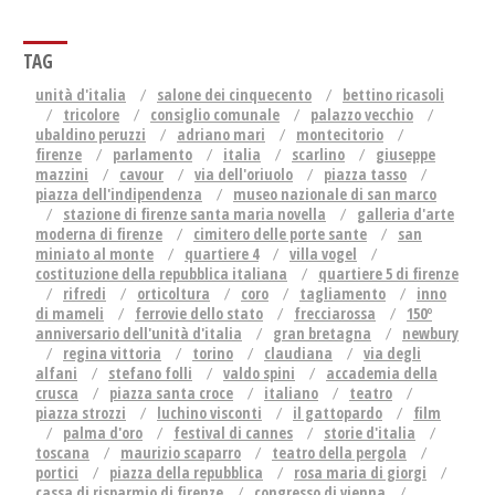
TAG
unità d'italia
salone dei cinquecento
bettino ricasoli
tricolore
consiglio comunale
palazzo vecchio
ubaldino peruzzi
adriano mari
montecitorio
firenze
parlamento
italia
scarlino
giuseppe
mazzini
cavour
via dell'oriuolo
piazza tasso
piazza dell'indipendenza
museo nazionale di san marco
stazione di firenze santa maria novella
galleria d'arte
moderna di firenze
cimitero delle porte sante
san
miniato al monte
quartiere 4
villa vogel
costituzione della repubblica italiana
quartiere 5 di firenze
rifredi
orticoltura
coro
tagliamento
inno
di mameli
ferrovie dello stato
frecciarossa
150º
anniversario dell'unità d'italia
gran bretagna
newbury
regina vittoria
torino
claudiana
via degli
alfani
stefano folli
valdo spini
accademia della
crusca
piazza santa croce
italiano
teatro
piazza strozzi
luchino visconti
il gattopardo
film
palma d'oro
festival di cannes
storie d'italia
toscana
maurizio scaparro
teatro della pergola
portici
piazza della repubblica
rosa maria di giorgi
cassa di risparmio di firenze
congresso di vienna