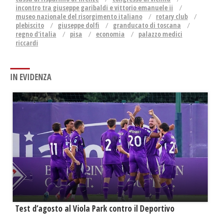
incontro tra giuseppe garibaldi e vittorio emanuele ii
museo nazionale del risorgimento italiano
rotary club
plebiscito
giuseppe dolfi
granducato di toscana
regno d'italia
pisa
economia
palazzo medici
riccardi
IN EVIDENZA
Test d’agosto al Viola Park contro il Deportivo