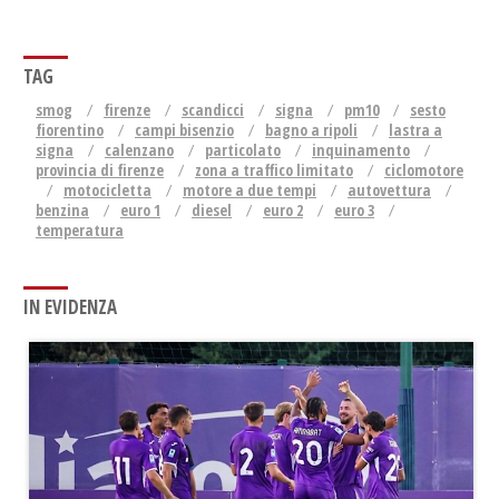
TAG
smog
firenze
scandicci
signa
pm10
sesto
fiorentino
campi bisenzio
bagno a ripoli
lastra a
signa
calenzano
particolato
inquinamento
provincia di firenze
zona a traffico limitato
ciclomotore
motocicletta
motore a due tempi
autovettura
benzina
euro 1
diesel
euro 2
euro 3
temperatura
IN EVIDENZA