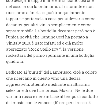
suo design. Il tappo infine è in silicone, così che
nel caso in cui la ordiniamo al ristorante e non
riusciamo a finirla, si può tranquillamente
tappare e portarsela a casa per utilizzarla come
decanter per altri vini o semplicemente come
soprammobile. La bottiglia-decanter però non è
l’unica novità che Cantine Ceci ha portato a
Vinitaly 2010, è nato infatti ed è già molto
apprezzato “Rock Otello Dry²”, la versione
rockettara del primo spumante in una bottiglia
quadrata.
Dedicato ai “puristi” del Lambrusco, cioè a coloro
che ricercano in questo vino una decisa
aggressività, ottenuto mediante un’altissima
selezione di uve Lambrusco Maestri. Nelle due
varianti rosso e nero in base al tempo di contatto
del mosto con le vinacce (10 ore per il rosso, 4