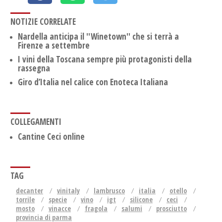
NOTIZIE CORRELATE
Nardella anticipa il ''Winetown'' che si terrà a
Firenze a settembre
I vini della Toscana sempre più protagonisti della
rassegna
Giro d’Italia nel calice con Enoteca Italiana
COLLEGAMENTI
Cantine Ceci online
TAG
decanter
vinitaly
lambrusco
italia
otello
torrile
specie
vino
igt
silicone
ceci
mosto
vinacce
fragola
salumi
prosciutto
provincia di parma