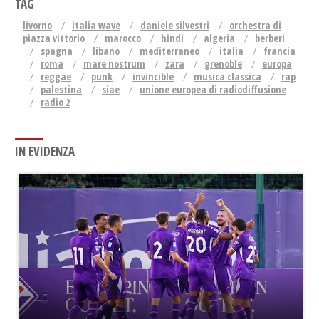
TAG
livorno
italia wave
daniele silvestri
orchestra di
piazza vittorio
marocco
hindi
algeria
berberi
spagna
libano
mediterraneo
italia
francia
roma
mare nostrum
zara
grenoble
europa
reggae
punk
invincible
musica classica
rap
palestina
siae
unione europea di radiodiffusione
radio 2
IN EVIDENZA