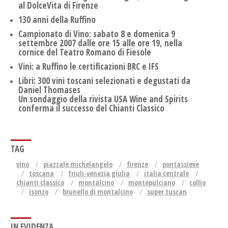
al DolceVita di Firenze
130 anni della Ruffino
Campionato di Vino: sabato 8 e domenica 9
settembre 2007 dalle ore 15 alle ore 19, nella
cornice del Teatro Romano di Fiesole
Vini: a Ruffino le certificazioni BRC e IFS
Libri: 300 vini toscani selezionati e degustati da
Daniel Thomases
Un sondaggio della rivista USA Wine and Spirits
conferma il successo del Chianti Classico
TAG
vino
piazzale michelangelo
firenze
pontassieve
toscana
friuli-venezia giulia
italia centrale
chianti classico
montalcino
montepulciano
collio
isonzo
brunello di montalcino
super tuscan
IN EVIDENZA