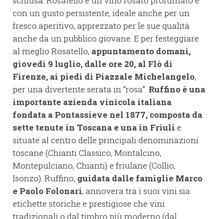
schiusa. Rosatello è un vino rosato profumato e
con un gusto persistente, ideale anche per un
fresco aperitivo, apprezzato per le sue qualità
anche da un pubblico giovane. E per festeggiare
al meglio Rosatello,
appuntamento domani,
giovedì 9 luglio, dalle ore 20, al Flò di
Firenze, ai piedi di Piazzale Michelangelo
,
per una divertente serata in “rosa”.
Ruffino è una
importante azienda vinicola italiana
fondata a Pontassieve nel 1877, composta da
sette tenute in Toscana e una in Friuli
e
situate al centro delle principali denominazioni
toscane (Chianti Classico, Montalcino,
Montepulciano, Chianti) e friulane (Collio,
Isonzo). Ruffino,
guidata dalle famiglie Marco
e Paolo Folonari
, annovera tra i suoi vini sia
etichette storiche e prestigiose che vini
tradizionali o dal timbro più moderno (dal