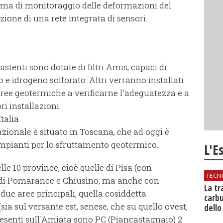
tema di monitoraggio delle deformazioni del
zione di una rete integrata di sensori.
istenti sono dotate di filtri Amis, capaci di
 e idrogeno solforato. Altri verranno installati
e aree geotermiche a verificarne l'adeguatezza e a
ri installazioni.
talia
zionale è situato in Toscana, che ad oggi è
impianti per lo sfruttamento geotermico.
L'E
lle 10 province, cioè quelle di Pisa (con
TECN
i di Pomarance e Chiusino, ma anche con
​La t
due aree principali, quella cosiddetta
carbu
sia sul versante est, senese, che su quello ovest,
dello
resenti sull'Amiata sono PC (Piancastagnaio) 2