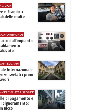
A CIVICA
ze e Scandicci
ali delle multe
VOCATO RISPONDE
stacco dall'impianto
scaldamento
alizzato
A ANTIQUARIA
ale Internazionale
renze: svelati i primi
avori
MMERCIALISTA RISPONDE
elle di pagamento e
di pignoramento:
n picco