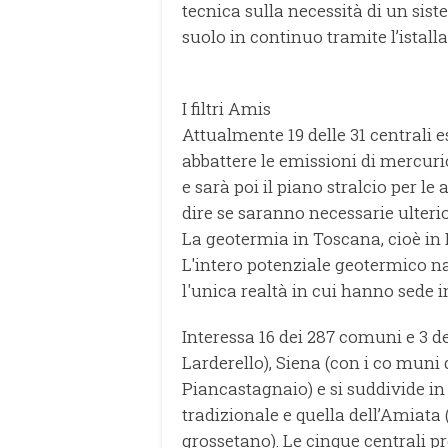
tecnica sulla necessità di un sis
suolo in continuo tramite l’istalla
I filtri Amis
Attualmente 19 delle 31 centrali es
abbattere le emissioni di mercurio
e sarà poi il piano stralcio per l
dire se saranno necessarie ulterio
La geotermia in Toscana, cioè in I
L'intero potenziale geotermico na
l'unica realtà in cui hanno sede 
Interessa 16 dei 287 comuni e 3 de
Larderello), Siena (con i co mun
Piancastagnaio) e si suddivide in 
tradizionale e quella dell’Amiata (
grossetano). Le cinque centrali p