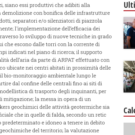
Ult
, siano essi produttivi che adibiti alla
 la demolizione con bonifica delle infrastrutture
tti, separatori e/o silenziatori di piazzola
mente; l'implementazione dell’efficacia dei
traverso lo sviluppo di nuove tecniche in grado
i che escono dalle torri con la corrente di
i indicati nel piano di ricerca; il supporto
lità dell’aria da parte di ARPAT effettuato con
o ubicate nei centri abitati in prossimità delle
 il bio-monitoraggio ambientale lungo le
rtire dal confine delle centrali fino ai siti di
odellistica di trasporto degli inquinanti, per
 di mitigazione; la messa in opera di un
ers geochimici delle attività geotermiche sia
Cal
ciale che in quelle di falda, secondo un retic
 predeterminato e idoneo a tenere in debito
 geochimiche del territorio; la valutazione