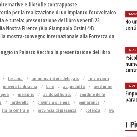
alternative e filosofie contrapposte
ordo per la realizzazione di un impianto fotovoltaico
L'AMM
ia e tutela: presentazione del libro venerdì 23
Ho un
centi
lia Nostra Firenze (Via Giampaolo Orsini 44)
ella mostra-convegno internazionale alla Fortezza da
LA P
 maggio in Palazzo Vecchio la presentazione del libro
Psico
nume
centr
toscana
amministratore delegato
fulvio conti
università di siena
boro
acquedotto
aeriforme
LA VE
Empol
logia
mercurio
acido solfidrico
riordino delle
parad
a
larderello
provincia di siena
pomarance
italia centrale
provincia di piacenza
potenza
kw
I P