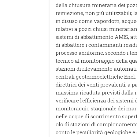
della chiusura mineraria dei pozzi
reiniezione, non più utilizzabili;
in disuso come vapordotti, acquedo
relativi a pozzi chiusi mineraria
sistemi di abbattimento AMIS, at
di abbattere i contaminanti residu
processo aeriforme, secondo i temp
tecnico al monitoraggio della qua
stazioni di rilevamento automatic
centrali geotermoelettriche Enel;
direttrici dei venti prevalenti, a pa
massima ricaduta previsti dalla m
verificare l’efficienza dei sistemi
monitoraggio stagionale dei mark
nelle acque di scorrimento superfi
olo di stazioni di campionamento
conto le peculiarità geologiche e