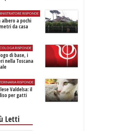
INISTRATORE RISPONDE
 albero a pochi
metri da casa
SICOLOGA RISPONDE
logo di base, i
ri nella Toscana
ale
TERINARIA RISPONDE
ese Valdelsa: il
iso per gatti
iù Letti