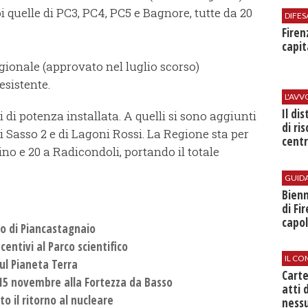
 quelle di PC3, PC4, PC5 e Bagnore, tutte da 20
DIFES
Firen
capit
egionale (approvato nel luglio scorso)
esistente.
L'AV
Il di
di potenza installata. A quelli si sono aggiunti
di ri
di Sasso 2 e di Lagoni Rossi. La Regione sta per
centr
ino e 20 a Radicondoli, portando il totale
GUID
Bienn
di Fi
capol
to di Piancastagnaio
centivi al Parco scientifico
IL CO
ul Pianeta Terra
Cart
l 15 novembre alla Fortezza da Basso
atti 
to il ritorno al nucleare
nessu