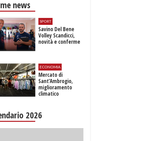
ime news
SPORT
Savino Del Bene
Volley Scandicci,
novità e conferme
ECONOMIA
Mercato di
Sant’Ambrogio,
miglioramento
climatico
endario 2026