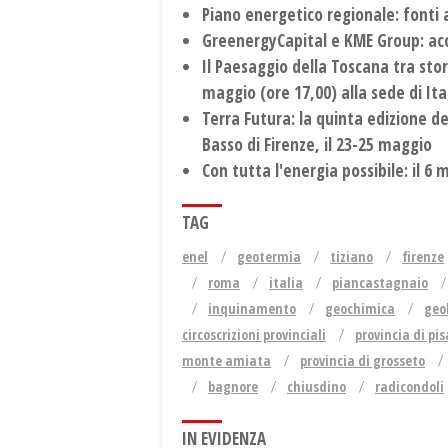
Piano energetico regionale: fonti 
GreenergyCapital e KME Group: acc
Il Paesaggio della Toscana tra stor
maggio (ore 17,00) alla sede di Ita
Terra Futura: la quinta edizione d
Basso di Firenze, il 23-25 maggio
Con tutta l'energia possibile: il 6
TAG
enel
geotermia
tiziano
firenze
roma
italia
piancastagnaio
inquinamento
geochimica
geo
circoscrizioni provinciali
provincia di pis
monte amiata
provincia di grosseto
bagnore
chiusdino
radicondoli
IN EVIDENZA