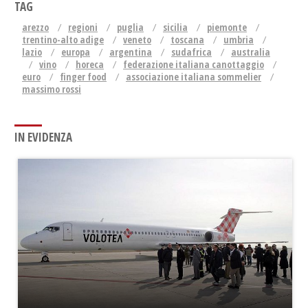
TAG
arezzo
regioni
puglia
sicilia
piemonte
trentino-alto adige
veneto
toscana
umbria
lazio
europa
argentina
sudafrica
australia
vino
horeca
federazione italiana canottaggio
euro
finger food
associazione italiana sommelier
massimo rossi
IN EVIDENZA