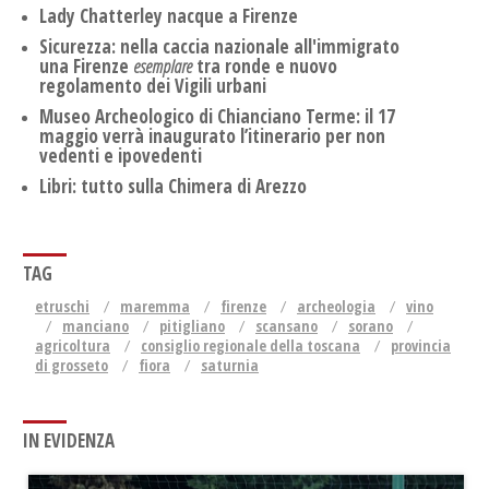
Lady Chatterley nacque a Firenze
Sicurezza: nella caccia nazionale all'immigrato
una Firenze
esemplare
tra ronde e nuovo
regolamento dei Vigili urbani
Museo Archeologico di Chianciano Terme: il 17
maggio verrà inaugurato l’itinerario per non
vedenti e ipovedenti
Libri: tutto sulla Chimera di Arezzo
TAG
etruschi
maremma
firenze
archeologia
vino
manciano
pitigliano
scansano
sorano
agricoltura
consiglio regionale della toscana
provincia
di grosseto
fiora
saturnia
IN EVIDENZA