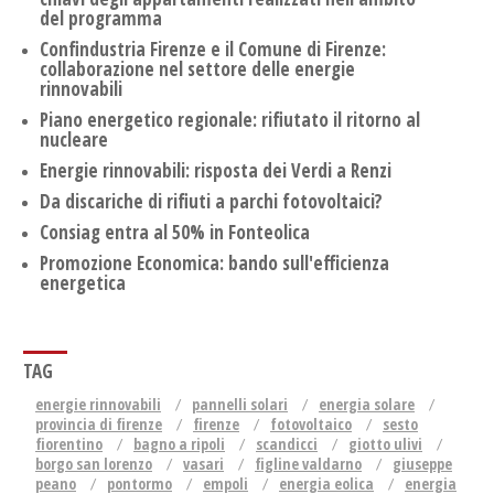
del programma
Confindustria Firenze e il Comune di Firenze:
collaborazione nel settore delle energie
rinnovabili
Piano energetico regionale: rifiutato il ritorno al
nucleare
Energie rinnovabili: risposta dei Verdi a Renzi
Da discariche di rifiuti a parchi fotovoltaici?
Consiag entra al 50% in Fonteolica
Promozione Economica: bando sull'efficienza
energetica
TAG
energie rinnovabili
pannelli solari
energia solare
provincia di firenze
firenze
fotovoltaico
sesto
fiorentino
bagno a ripoli
scandicci
giotto ulivi
borgo san lorenzo
vasari
figline valdarno
giuseppe
peano
pontormo
empoli
energia eolica
energia