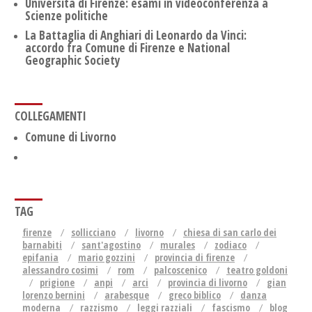
Università di Firenze: esami in videoconferenza a
Scienze politiche
La Battaglia di Anghiari di Leonardo da Vinci:
accordo fra Comune di Firenze e National
Geographic Society
COLLEGAMENTI
Comune di Livorno
TAG
firenze
sollicciano
livorno
chiesa di san carlo dei
barnabiti
sant'agostino
murales
zodiaco
epifania
mario gozzini
provincia di firenze
alessandro cosimi
rom
palcoscenico
teatro goldoni
prigione
anpi
arci
provincia di livorno
gian
lorenzo bernini
arabesque
greco biblico
danza
moderna
razzismo
leggi razziali
fascismo
blog