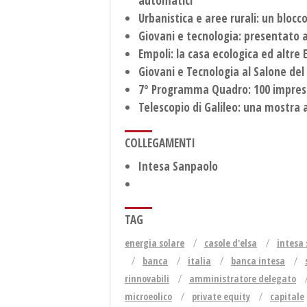
automatici
Urbanistica e aree rurali: un blocco
Giovani e tecnologia: presentato a
Empoli: la casa ecologica ed altre E
Giovani e Tecnologia al Salone del
7° Programma Quadro: 100 imprese 
Telescopio di Galileo: una mostra 
COLLEGAMENTI
Intesa Sanpaolo
TAG
energia solare
casole d'elsa
intesa
banca
italia
banca intesa
rinnovabili
amministratore delegato
microeolico
private equity
capitale