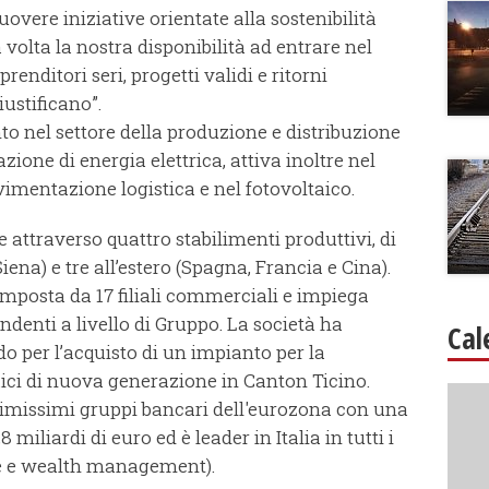
vere iniziative orientate alla sostenibilità
olta la nostra disponibilità ad entrare nel
enditori seri, progetti validi e ritorni
iustificano”.
o nel settore della produzione e distribuzione
zione di energia elettrica, attiva inoltre nel
imentazione logistica e nel fotovoltaico.
 attraverso quattro stabilimenti produttivi, di
Siena) e tre all’estero (Spagna, Francia e Cina).
omposta da 17 filiali commerciali e impiega
enti a livello di Gruppo. La società ha
Cal
 per l’acquisto di un impianto per la
aici di nuova generazione in Canton Ticino.
primissimi gruppi bancari dell'eurozona con una
miliardi di euro ed è leader in Italia in tutti i
rate e wealth management).