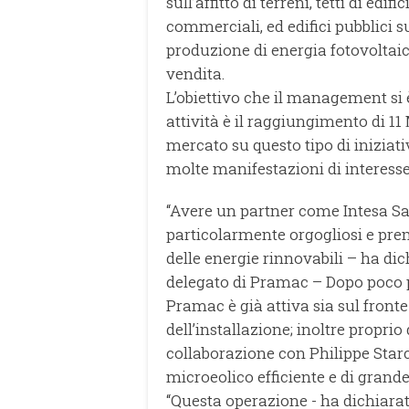
sull’affitto di terreni, tetti di edif
commerciali, ed edifici pubblici s
produzione di energia fotovoltaica
vendita.
L’obiettivo che il management si 
attività è il raggiungimento di 11 M
mercato su questo tipo di iniziativ
molte manifestazioni di interesse
“Avere un partner come Intesa Sa
particolarmente orgogliosi e prem
delle energie rinnovabili – ha d
delegato di Pramac – Dopo poco pi
Pramac è già attiva sia sul fronte
dell’installazione; inoltre propri
collaborazione con Philippe Star
microeolico efficiente e di grande 
“Questa operazione - ha dichiara