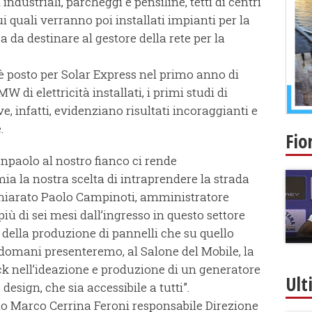
ici industriali, parcheggi e pensiline, tetti di centri
ui quali verranno poi installati impianti per la
 da destinare al gestore della rete per la
è posto per Solar Express nel primo anno di
W di elettricità installati, i primi studi di
e, infatti, evidenziano risultati incoraggianti e
.
Fio
npaolo al nostro fianco ci rende
ia la nostra scelta di intraprendere la strada
ichiarato Paolo Campinoti, amministratore
ù di sei mesi dall’ingresso in questo settore
 della produzione di pannelli che su quello
o domani presenteremo, al Salone del Mobile, la
ck nell’ideazione e produzione di un generatore
Ult
design, che sia accessibile a tutti”.
to Marco Cerrina Feroni responsabile Direzione