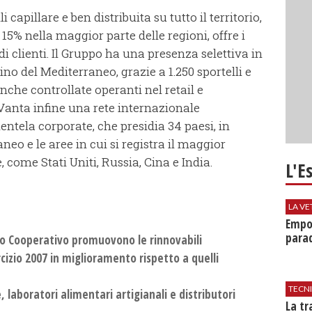
i capillare e ben distribuita su tutto il territorio,
15% nella maggior parte delle regioni, offre i
 di clienti. Il Gruppo ha una presenza selettiva in
no del Mediterraneo, grazie a 1.250 sportelli e
banche controllate operanti nel retail e
Vanta infine una rete internazionale
ientela corporate, che presidia 34 paesi, in
neo e le aree in cui si registra il maggior
come Stati Uniti, Russia, Cina e India.
L'E
LA VE
Empol
parad
o Cooperativo promuovono le rinnovabili
rcizio 2007 in miglioramento rispetto a quelli
TECN
, laboratori alimentari artigianali e distributori
​La t