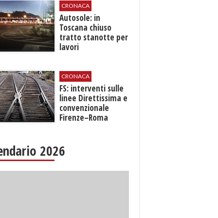
CRONACA
Autosole: in
Toscana chiuso
tratto stanotte per
lavori
CRONACA
FS: interventi sulle
linee Direttissima e
convenzionale
Firenze–Roma
endario 2026