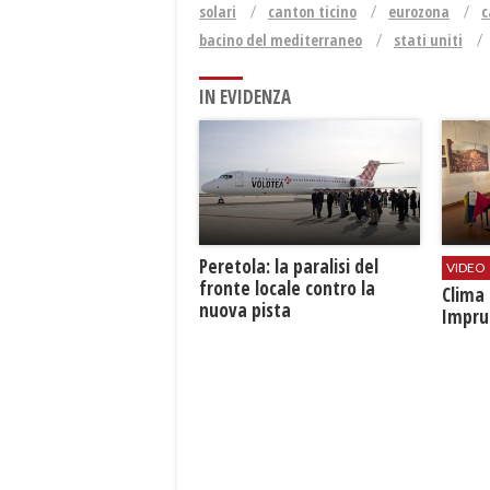
solari
canton ticino
eurozona
c
bacino del mediterraneo
stati uniti
IN EVIDENZA
Peretola: la paralisi del
VIDEO
fronte locale contro la
​Clim
nuova pista
Impru