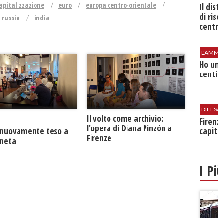
apitalizzazione
euro
europa centro-orientale
Il di
di ri
russia
india
centr
L'AMM
Ho un
centi
DIFES
​Il volto come archivio:
Firen
l'opera di Diana Pinzón a
a nuovamente teso a
capit
Firenze
neta
I P