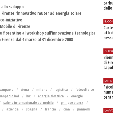
carbu
 allo sviluppo
dello
 Firenze l’innovativo router ad energia solare
co-iniziative
IL CO
 Mobile di Firenze
Cart
atti 
fiorentine al workshop sull'innovazione tecnologica
nessu
a Firenze dal 4 marzo al 31 dicembre 2008
GUID
Bienn
di Fi
capol
LA P
Psico
 sanpaolo
siena
milano
logistica
fotovoltaico
nume
sanpaolo imi
kw
energia elettrica
energie
centr
salone internazionale del mobile
philippe starck
azienda
spagna
francia
cina
pannelli
L'AV