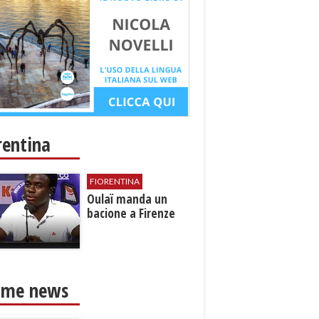
rentina
FIORENTINA
Oulaï manda un
bacione a Firenze
ime news