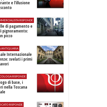
rante e l’illusione
 sconto
MMERCIALISTA RISPONDE
elle di pagamento e
di pignoramento:
n picco
A ANTIQUARIA
ale Internazionale
renze: svelati i primi
avori
SICOLOGA RISPONDE
logo di base, i
ri nella Toscana
ale
VOCATO RISPONDE