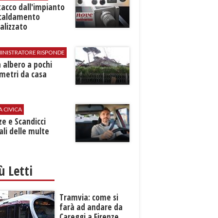
stacco dall'impianto
scaldamento
alizzato
INISTRATORE RISPONDE
 albero a pochi
metri da casa
A CIVICA
ze e Scandicci
ali delle multe
iù Letti
Tramvia: come si
farà ad andare da
Careggi a Firenze