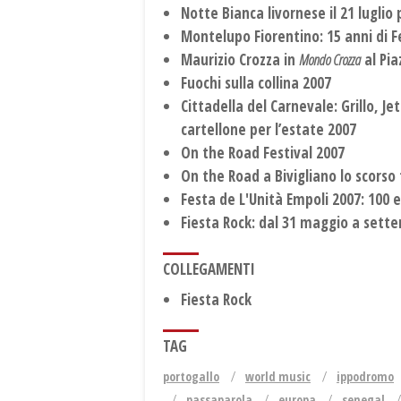
Notte Bianca livornese il 21 luglio
Montelupo Fiorentino: 15 anni di F
Maurizio Crozza in
Mondo Crozza
al Pia
Fuochi sulla collina 2007
Cittadella del Carnevale: Grillo, J
cartellone per l’estate 2007
On the Road Festival 2007
On the Road a Bivigliano lo scorso
Festa de L'Unità Empoli 2007: 100 e
Fiesta Rock: dal 31 maggio a sett
COLLEGAMENTI
Fiesta Rock
TAG
portogallo
world music
ippodromo
passaparola
europa
senegal