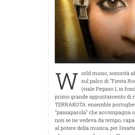
W
orld music, sonorità af
sul palco di "Fiesta R
(viale Pegaso 1, in fon
primo grande appuntamento di mu
TERRAKOTA: ensemble portoghese
"passaparola" che accompagna og
non se ne vedeva da tempo, capac
al potere della musica, per l’esa