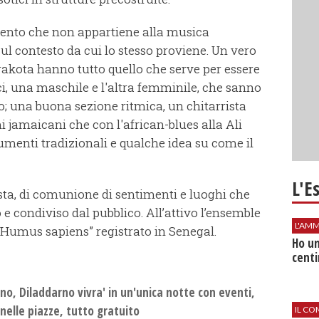
mento che non appartiene alla musica
sul contesto da cui lo stesso proviene. Un vero
rrakota hanno tutto quello che serve per essere
, una maschile e l'altra femminile, che sanno
o; una buona sezione ritmica, un chitarrista
mi jamaicani che con l'african-blues alla Ali
umenti tradizionali e qualche idea su come il
L'E
 festa, di comunione di sentimenti e luoghi che
 condiviso dal pubblico. All’attivo l’ensemble
L'AMM
“Humus sapiens” registrato in Senegal.
Ho un
centi
gno, Diladdarno vivra' in un'unica notte con eventi,
nelle piazze, tutto gratuito
IL CO