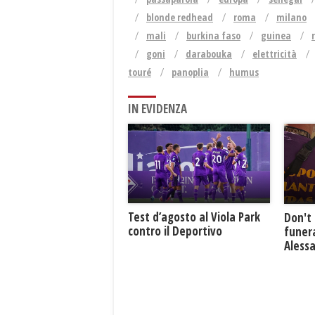
blonde redhead
roma
milano
mali
burkina faso
guinea
goni
darabouka
elettricità
touré
panoplia
humus
IN EVIDENZA
Test d’agosto al Viola Park
Don't 
contro il Deportivo
funera
Aless