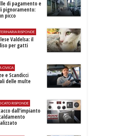
elle di pagamento e
di pignoramento:
n picco
TERINARIA RISPONDE
ese Valdelsa: il
iso per gatti
A CIVICA
ze e Scandicci
ali delle multe
VOCATO RISPONDE
stacco dall'impianto
scaldamento
alizzato