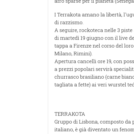
afro sparse per il pianeta (Senegal
I Terrakota amano la libertà, l'u
di razzismo.
A seguire, rockoteca nelle 3 pist
di martedì 19 giugno con il liv
tappa a Firenze nel corso del loro
Milano, Rimini).
Apertura cancelli ore 19, con possi
a prezzi popolari servirà speciali
churrasco brasiliano (carne bianc
tagliata a fette) ai veri wurstel 
TERRAKOTA
Gruppo di Lisbona, composto da 
italiano, è già diventato un feno