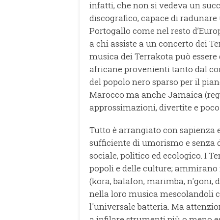
infatti, che non si vedeva un suc
discografico, capace di radunare un
Portogallo come nel resto d’Europa
a chi assiste a un concerto dei Te
musica dei Terrakota può essere 
africane provenienti tanto dal co
del popolo nero sparso per il pian
Marocco ma anche Jamaica (reggae
approssimazioni, divertite e poco
Tutto è arrangiato con sapienza 
sufficiente di umorismo e senza 
sociale, politico ed ecologico. I 
popoli e delle culture; ammirano i
(kora, balafon, marimba, n'goni, 
nella loro musica mescolandoli con
l'universale batteria. Ma attenzio
a infilare strumenti più o meno es