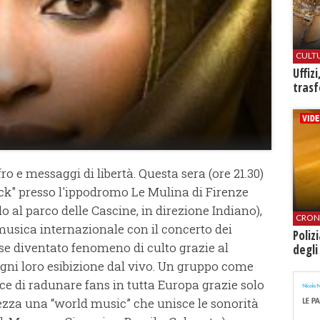
CULT
Uffiz
trasf
ro e messaggi di libertà. Questa sera (ore 21.30)
ock" presso l'ippodromo Le Mulina di Firenze
do al parco delle Cascine, in direzione Indiano),
CRON
sica internazionale con il concerto dei
Poliz
 diventato fenomeno di culto grazie al
degli
ni loro esibizione dal vivo. Un gruppo come
e di radunare fans in tutta Europa grazie solo
ttezza una “world music” che unisce le sonorità