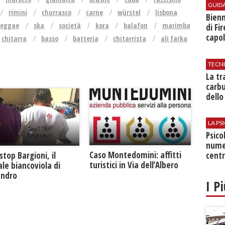
GUID
rimini
churrasco
carne
würstel
lisbona
Bienn
reggae
ska
società
kora
balafon
marimba
di Fi
capol
chitarra
basso
batteria
chitarrista
ali farka
TECN
​La t
carbu
dello
LA P
Psico
nume
Caso Montedomini: affitti
stop Bargioni, il
centr
turistici in Via dell’Albero
le biancoviola di
andro
I P