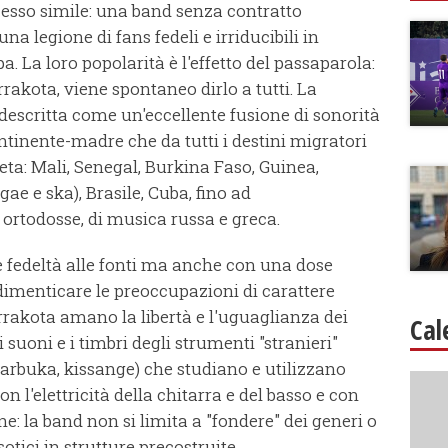
cesso simile: una band senza contratto
a legione di fans fedeli e irriducibili in
. La loro popolarità è l'effetto del passaparola:
rrakota, viene spontaneo dirlo a tutti. La
descritta come un'eccellente fusione di sonorità
ntinente-madre che da tutti i destini migratori
eta: Mali, Senegal, Burkina Faso, Guinea,
 e ska), Brasile, Cuba, fino ad
 ortodosse, di musica russa e greca.
e fedeltà alle fonti ma anche con una dose
dimenticare le preoccupazioni di carattere
Terrakota amano la libertà e l'uguaglianza dei
Cal
 suoni e i timbri degli strumenti "stranieri"
darbuka, kissange) che studiano e utilizzano
 l'elettricità della chitarra e del basso e con
ne: la band non si limita a "fondere" dei generi o
otici in strutture precostruite.