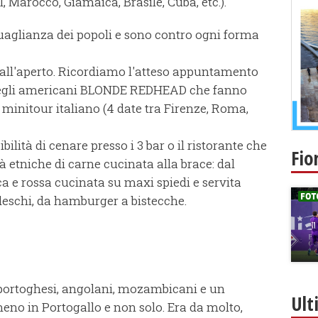
, Marocco, Giamaica, Brasile, Cuba, etc.).
guaglianza dei popoli e sono contro ogni forma
e all'aperto. Ricordiamo l'atteso appuntamento
e degli americani BLONDE REDHEAD che fanno
 minitour italiano (4 date tra Firenze, Roma,
bilità di cenare presso i 3 bar o il ristorante che
Fio
tà etniche di carne cucinata alla brace: dal
a e rossa cucinata su maxi spiedi e servita
tedeschi, da hamburger a bistecche.
portoghesi, angolani, mozambicani e un
Ult
meno in Portogallo e non solo. Era da molto,