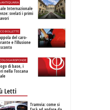
A ANTIQUARIA
ale Internazionale
renze: svelati i primi
avori
ICO BOLLETTE
rappola del caro-
rante e l’illusione
 sconto
SICOLOGA RISPONDE
logo di base, i
ri nella Toscana
ale
iù Letti
Tramvia: come si
farà ad andare da