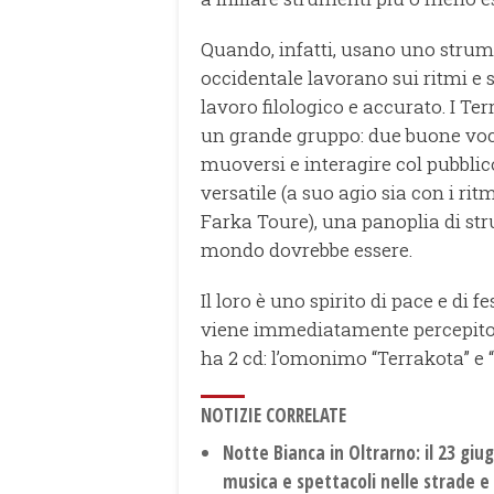
Quando, infatti, usano uno stru
occidentale lavorano sui ritmi e 
lavoro filologico e accurato. I Te
un grande gruppo: due buone voci
muoversi e interagire col pubblic
versatile (a suo agio sia con i rit
Farka Toure), una panoplia di str
mondo dovrebbe essere.
Il loro è uno spirito di pace e di
viene immediatamente percepito e
ha 2 cd: l’omonimo “Terrakota” e 
NOTIZIE CORRELATE
Notte Bianca in Oltrarno: il 23 giu
musica e spettacoli nelle strade e 