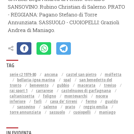
SANSOVINO: Rubino Christian di Salerno. PRATO
- REGGIANA: Pagano Stefano di Torre
Annunziata. SASSUOLO - CUOIOPELLI: Grazioli
Andrea di Maniago.
TAG
serie c2 1979-80
ancona
castel san pietro
molfetta
bellaria-igea marina
spal
san benedetto del
tronto
benevento
gubbio
macerata
treviso
rai sport 1
carrarese
castelnuovo di garfagnana
caltanissetta
foligno
montevarchi
nocera
inferiore
forlì
cava de' tirreni
fermo
gualdo
sansovino
salerno
prato
reggio emilia
torre annunziata
sassuolo
cuoiopelli
maniago
IN EVIDENZA