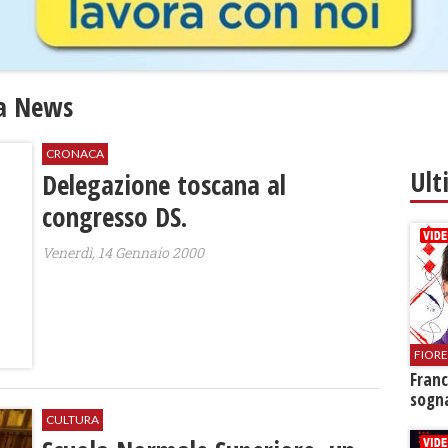
ca News
CRONACA
Ult
Delegazione toscana al
congresso DS.
Venerdì, 14 Gennaio 2000
FIOR
Franc
sogna
CULTURA