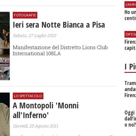
L'AMM
Ho un
FOTOGRAFIE
centi
Ieri sera Notte Bianca a Pisa
DIFES
Sabato, 27 Luglio 2013
Firen
Manifestazione del Distretto Lions Club
capit
International 108LA
I P
Tramv
anda
Firen
LO SPETTACOLO
A Montopoli 'Monni
Oggi 
all'Inferno'
dall'
o no
Giovedì, 25 Agosto 2011