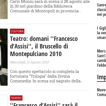
Carlo Monni sarà in scena il 28 agosto alle
Sanr
21.30 nel giardino della Biblioteca
class
Comunale di Montopoli in provincia...
nei p
I Gig
CULTURA
la ve
Teatro: domani ''Francesco
smarr
d’Assisi'', il Bruscello di
Merc
Montepulciano 2010
Sant
cambi
Mercoledì, 11 Agosto 2010
febb
Con questo spettacolo si completa la
Imp
fortunata "Trilogia" dalla Divina
Commedia. In scena sul sagrato della...
Nuove
Comu
TEATRO
''Francesco d’Assisi'' sarà il