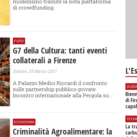
modellismo tramite la nota piattaforma
di crowdfunding.
FOTO
G7 della Cultura: tanti eventi
collaterali a Firenze
L'E
Sabato, 25 Marzo 2017
A Palazzo Medici Riccardi il confronto
GUID
sulle partnership pubblico-private.
Bienn
Incontro internazionale alla Pergola su...
di Fi
capol
TECN
ECONOMIA
​La t
Criminalità Agroalimentare: la
carbu