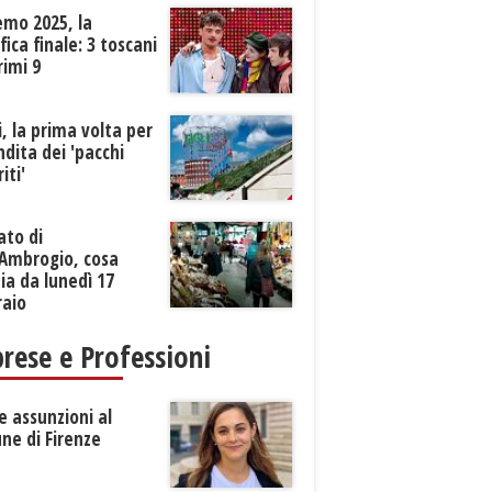
emo 2025, la
ifica finale: 3 toscani
rimi 9
li, la prima volta per
ndita dei 'pacchi
iti'
ato di
’Ambrogio, cosa
a da lunedì 17
raio
rese e Professioni
 assunzioni al
ne di Firenze