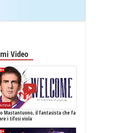
imi Video
ENTINA
o Mastantuono, il fantasista che fa
re i tifosi viola