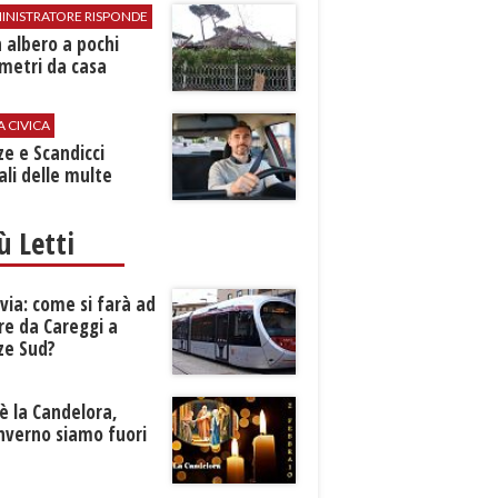
INISTRATORE RISPONDE
 albero a pochi
metri da casa
A CIVICA
ze e Scandicci
ali delle multe
iù Letti
ia: come si farà ad
re da Careggi a
ze Sud?
è la Candelora,
inverno siamo fuori
?