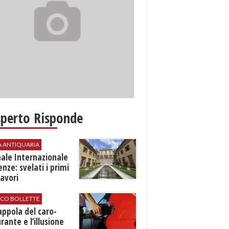
sperto Risponde
A ANTIQUARIA
ale Internazionale
renze: svelati i primi
avori
ICO BOLLETTE
rappola del caro-
rante e l’illusione