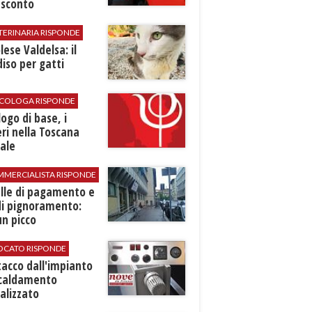
 sconto
TERINARIA RISPONDE
ese Valdelsa: il
iso per gatti
SICOLOGA RISPONDE
logo di base, i
ri nella Toscana
ale
MMERCIALISTA RISPONDE
elle di pagamento e
di pignoramento:
n picco
VOCATO RISPONDE
stacco dall'impianto
scaldamento
alizzato