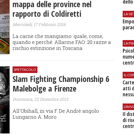
dello
mappa delle province nel
rapporto di Coldiretti
LA VE
Empol
Mercoledì, 17 Febbraio 2016
parad
La carne che mangiamo: quale, come,
quando e perché. Allarme FAO: 20 razze a
LA P
rischio estinzione in Toscana
Psico
nume
centr
SPETTACOLO
IL CO
Slam Fighting Championship 6
Cart
Malebolge a Firenze
atti 
nessu
Domenica, 22 Dicembre 2013
L'AV
All'Obihall, in via F. De Andrè angolo
Il di
Lungarno A. Moro
di ri
centr