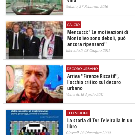
vino
Sabato, 27 Febbraio 2016
CALCIO
Mencucci: ''Le motivazioni di
Montolivo sono deboli, può
ancora ripensarci''
Mercoledì, 08 Giugno 2011
DECORO URBANO
Arriva ''Firenze Rizzati!'',
l'occhio critico sul decoro
urbano
Venerdì, 15 Aprile 2011
TELEVISIONE
La storia di Tvr Teleitalia in un
libro
Giovedì, 03 Dicembre 2009