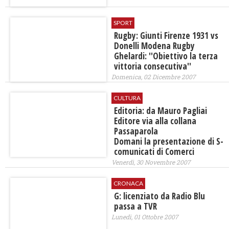
SPORT
Rugby: Giunti Firenze 1931 vs
Donelli Modena Rugby
Ghelardi: ''Obiettivo la terza
vittoria consecutiva''
Domenica, 02 Dicembre 2007
CULTURA
Editoria: da Mauro Pagliai
Editore via alla collana
Passaparola
Domani la presentazione di S-
comunicati di Comerci
Venerdì, 30 Novembre 2007
CRONACA
G: licenziato da Radio Blu
passa a TVR
Lunedì, 01 Ottobre 2007