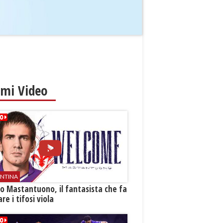
imi Video
ENTINA
o Mastantuono, il fantasista che fa
re i tifosi viola