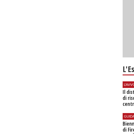
L'E
L'AV
Il di
di ri
centr
GUID
Bienn
di Fi