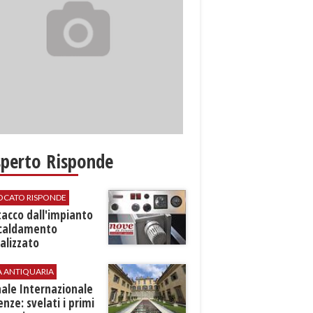
sperto Risponde
VOCATO RISPONDE
stacco dall'impianto
scaldamento
alizzato
A ANTIQUARIA
ale Internazionale
renze: svelati i primi