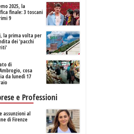
emo 2025, la
ifica finale: 3 toscani
rimi 9
li, la prima volta per
ndita dei 'pacchi
iti'
ato di
’Ambrogio, cosa
a da lunedì 17
raio
rese e Professioni
 assunzioni al
ne di Firenze