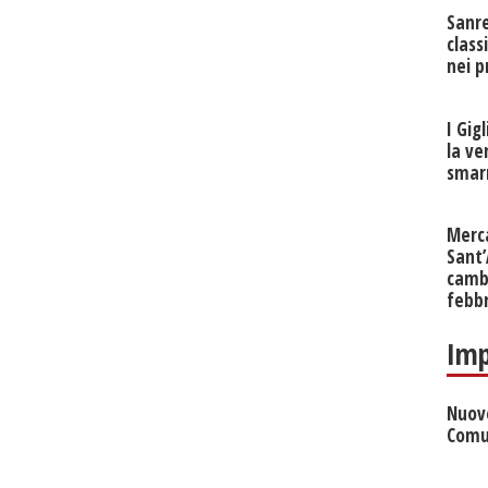
Sanr
class
nei p
I Gig
la ve
smarr
Merc
Sant
cambi
febb
Imp
Nuove
Comu