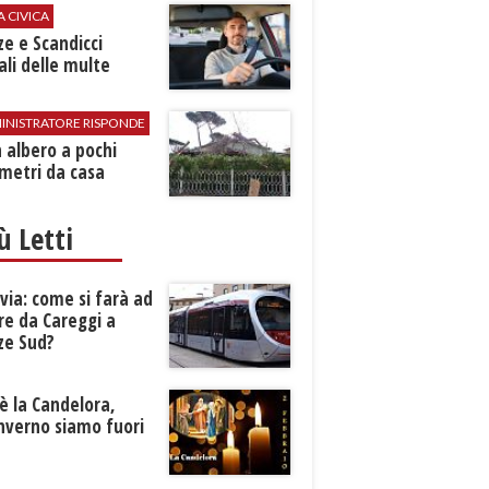
A CIVICA
ze e Scandicci
ali delle multe
INISTRATORE RISPONDE
 albero a pochi
metri da casa
iù Letti
ia: come si farà ad
re da Careggi a
ze Sud?
è la Candelora,
inverno siamo fuori
?