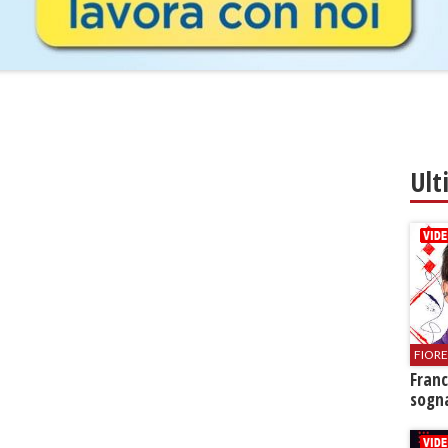
Ult
FIOR
Franc
sogna