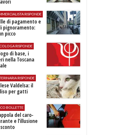
avori
MMERCIALISTA RISPONDE
elle di pagamento e
di pignoramento:
n picco
SICOLOGA RISPONDE
logo di base, i
ri nella Toscana
ale
TERINARIA RISPONDE
ese Valdelsa: il
iso per gatti
ICO BOLLETTE
rappola del caro-
rante e l’illusione
 sconto