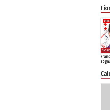
Fio
FIOR
Franc
sogna
Cal