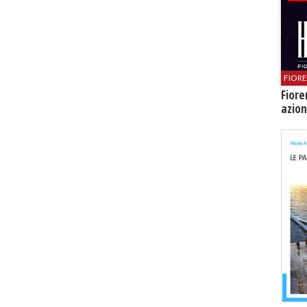
FIOR
Fiore
azion