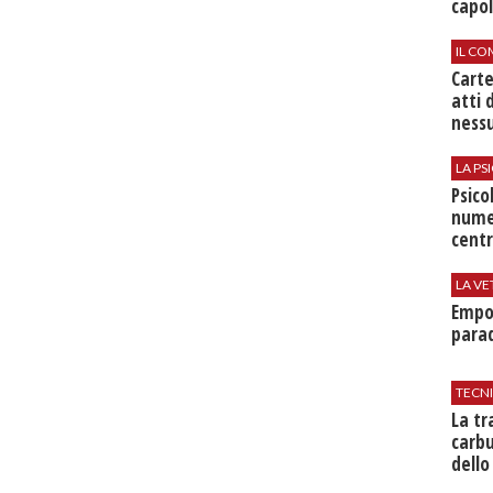
capol
IL CO
Cart
atti 
nessu
LA P
Psico
nume
centr
LA VE
Empol
parad
TECN
​La t
carbu
dello