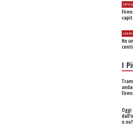
DIFES
Firen
capit
L'AMM
Ho un
centi
I P
Tramv
anda
Firen
Oggi 
dall'
o no