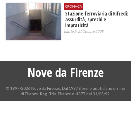
CRONACA
Stazione ferroviaria di Rifredi:
assurdità, sprechi e
impraticità
Martedì, 21 Ottobre 2008
Nove da Firenze
© 1997-2026 Nove da Firenze. Dal 1997 il primo quotidiano on line
di Firenze. Reg. Trib. Firenze n. 4877 del 31/03/99.