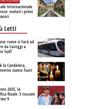
A ANTIQUARIA
ale Internazionale
renze: svelati i primi
avori
iù Letti
ia: come si farà ad
re da Careggi a
ze Sud?
è la Candelora,
inverno siamo fuori
?
emo 2025, la
ifica finale: 3 toscani
rimi 9