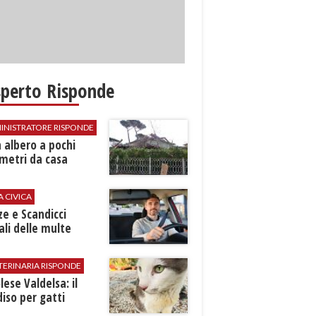
sperto Risponde
INISTRATORE RISPONDE
 albero a pochi
metri da casa
A CIVICA
ze e Scandicci
ali delle multe
TERINARIA RISPONDE
ese Valdelsa: il
iso per gatti