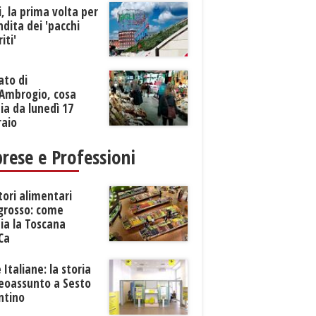
li, la prima volta per
ndita dei 'pacchi
iti'
ato di
’Ambrogio, cosa
a da lunedì 17
raio
rese e Professioni
tori alimentari
ngrosso: come
ia la Toscana
Ca
 Italiane: la storia
neoassunto a Sesto
ntino