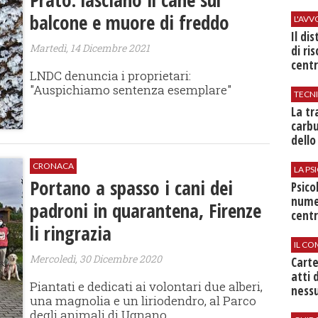
balcone e muore di freddo
L'AV
Il di
Martedì, 14 Dicembre 2021
di ri
centr
LNDC denuncia i proprietari:
"Auspichiamo sentenza esemplare"
TECN
​La t
carbu
dello
CRONACA
LA P
Portano a spasso i cani dei
Psico
nume
padroni in quarantena, Firenze
centr
li ringrazia
IL CO
Mercoledì, 30 Dicembre 2020
Cart
atti 
Piantati e dedicati ai volontari due alberi,
nessu
una magnolia e un liriodendro, al Parco
degli animali di Ugnano