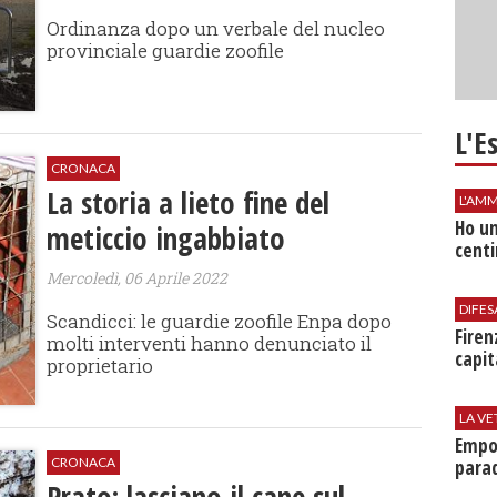
Ordinanza dopo un verbale del nucleo
provinciale guardie zoofile
L'E
CRONACA
La storia a lieto fine del
L'AMM
Ho un
meticcio ingabbiato
centi
Mercoledì, 06 Aprile 2022
DIFES
Scandicci: le guardie zoofile Enpa dopo
Firen
molti interventi hanno denunciato il
capit
proprietario
LA VE
Empol
CRONACA
parad
Prato: lasciano il cane sul