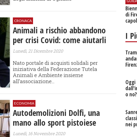
GUID
Bienn
di Fi
capol
CRONACA
Animali a rischio abbandono
I P
per crisi Covid: come aiutarli
Lunedì, 21 Dicembre 2020
Tramv
anda
Nato portale di acquisti solidali per
Firen
iniziativa della Federazione Tutela
Animali e Ambiente insieme
all’associazione...
Oggi 
dall'
o no
ECONOMIA
Autodemolizioni Dolfi, una
Sanr
class
mano allo sport pistoiese
nei p
Lunedì, 16 Novembre 2020