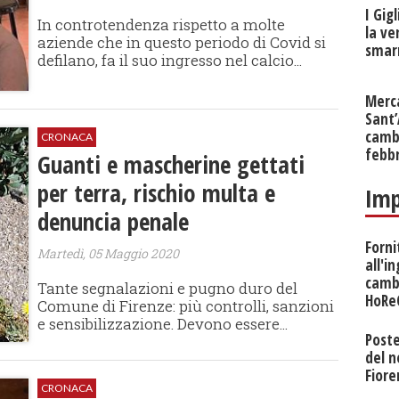
I Gig
In controtendenza rispetto a molte
la ve
aziende che in questo periodo di Covid si
smarr
defilano, fa il suo ingresso nel calcio...
Merc
Sant
cambi
CRONACA
febb
Guanti e mascherine gettati
per terra, rischio multa e
Imp
denuncia penale
Forni
Martedì, 05 Maggio 2020
all'i
camb
Tante segnalazioni e pugno duro del
HoRe
Comune di Firenze: più controlli, sanzioni
e sensibilizzazione. Devono essere...
Poste
del 
Fiore
CRONACA