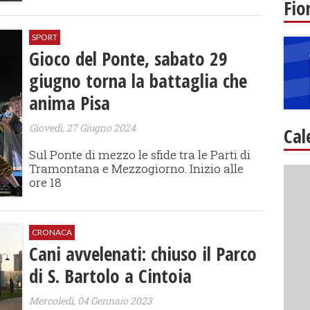
Fio
SPORT
Gioco del Ponte, sabato 29
giugno torna la battaglia che
anima Pisa
Giovedì, 27 Giugno 2024
Cal
Sul Ponte di mezzo le sfide tra le Parti di
Tramontana e Mezzogiorno. Inizio alle
ore 18
CRONACA
Cani avvelenati: chiuso il Parco
di S. Bartolo a Cintoia
Mercoledì, 04 Gennaio 2023