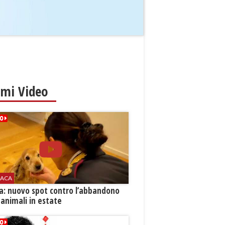
imi Video
ACA
ia: nuovo spot contro l’abbandono
 animali in estate