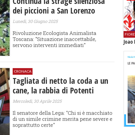
Continua la strage silenziosa
dei piccioni a San Lorenzo
Lunedì, 30 Giugno 2025
Rivoluzione Ecologista Animalista
FIOR
Toscana: "Situazione inaccettabile,
Joao 
servono interventi immediati"
CRONACA
Tagliata di netto la coda a un
cane, la rabbia di Potenti
Mercoledì, 30 Aprile 2025
Il senatore della Lega: "Chi si è macchiato
di un simile crimine merita pene severe e
soprattutto certe"