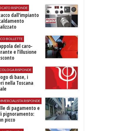
VOCATO RISPONDE
stacco dall'impianto
scaldamento
alizzato
ICO BOLLETTE
rappola del caro-
rante e l’illusione
 sconto
SICOLOGA RISPONDE
logo di base, i
ri nella Toscana
ale
MMERCIALISTA RISPONDE
elle di pagamento e
di pignoramento:
n picco