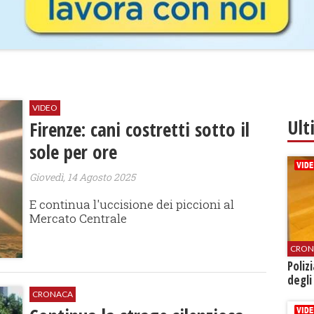
VIDEO
Ult
Firenze: cani costretti sotto il
sole per ore
Giovedì, 14 Agosto 2025
E continua l'uccisione dei piccioni al
Mercato Centrale
CRON
Poliz
degli
CRONACA