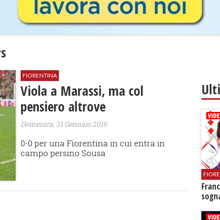
s
FIORENTINA
Ult
Viola a Marassi, ma col
pensiero altrove
Domenica, 31 Gennaio 2016
0-0 per una Fiorentina in cui entra in
campo persino Sousa
FIOR
Franc
sogna