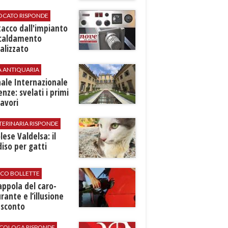
VOCATO RISPONDE
stacco dall'impianto
scaldamento
alizzato
A ANTIQUARIA
ale Internazionale
renze: svelati i primi
avori
TERINARIA RISPONDE
ese Valdelsa: il
iso per gatti
ICO BOLLETTE
rappola del caro-
rante e l’illusione
 sconto
SICOLOGA RISPONDE