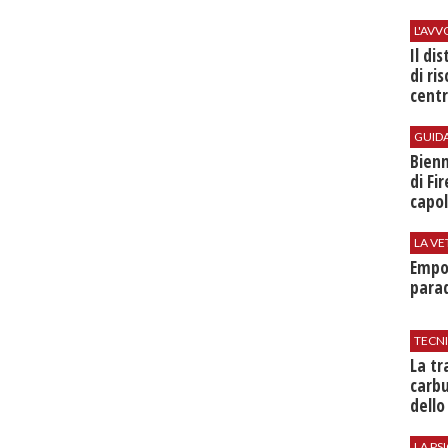
L'AV
Il di
di ri
centr
GUID
Bienn
di Fi
capol
LA VE
Empol
parad
TECN
​La t
carbu
dello
LA P