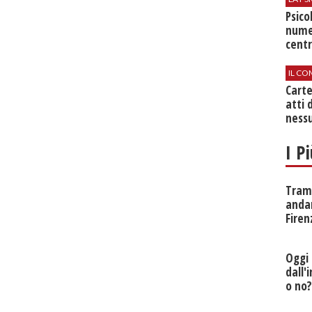
Psico
nume
centr
IL CO
Cart
atti 
nessu
I P
Tramv
anda
Firen
Oggi 
dall'
o no