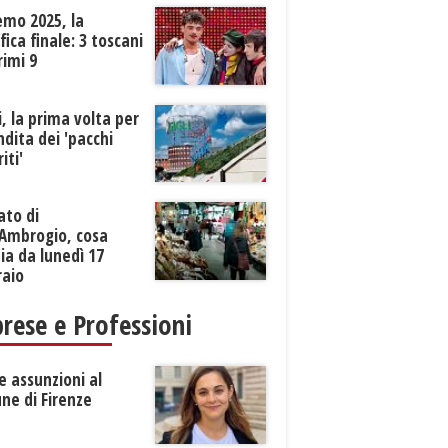
emo 2025, la
ifica finale: 3 toscani
rimi 9
li, la prima volta per
ndita dei 'pacchi
iti'
ato di
’Ambrogio, cosa
a da lunedì 17
raio
rese e Professioni
 assunzioni al
ne di Firenze