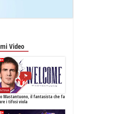
imi Video
ENTINA
o Mastantuono, il fantasista che fa
re i tifosi viola