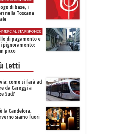
logo di base, i
ri nella Toscana
ale
MMERCIALISTA RISPONDE
elle di pagamento e
di pignoramento:
n picco
iù Letti
ia: come si farà ad
re da Careggi a
ze Sud?
è la Candelora,
inverno siamo fuori
?