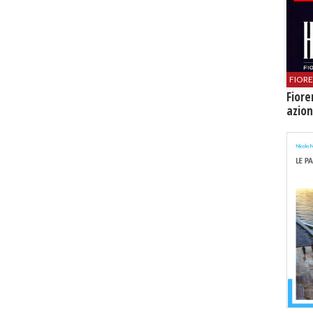
FIOR
Fiore
azion