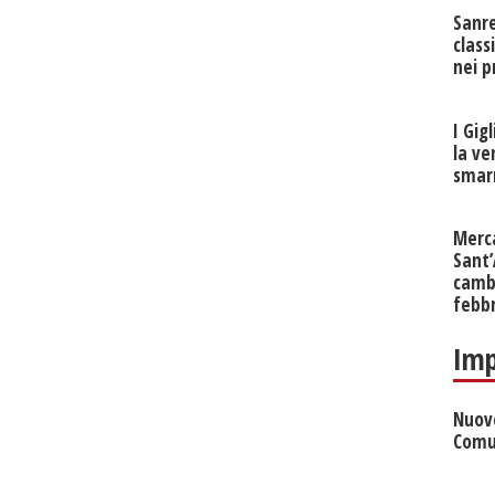
Sanr
class
nei p
I Gig
la ve
smarr
Merc
Sant
cambi
febb
Imp
Nuove
Comu