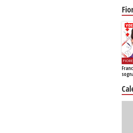
Fio
FIOR
Franc
sogna
Cal