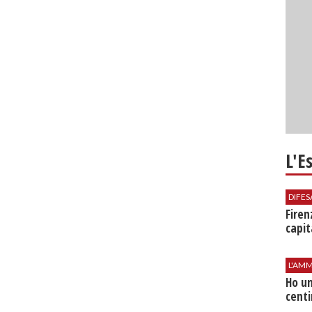
L'E
DIFES
Firen
capit
L'AMM
Ho un
centi