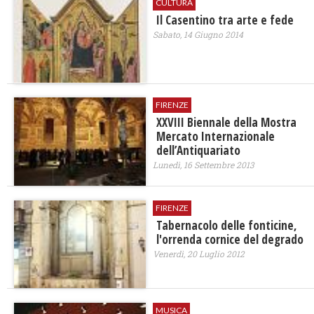
CULTURA
Il Casentino tra arte e fede
Sabato, 14 Giugno 2014
FIRENZE
XXVIII Biennale della Mostra
Mercato Internazionale
dell’Antiquariato
Lunedì, 16 Settembre 2013
FIRENZE
Tabernacolo delle fonticine,
l'orrenda cornice del degrado
Venerdì, 20 Luglio 2012
MUSICA