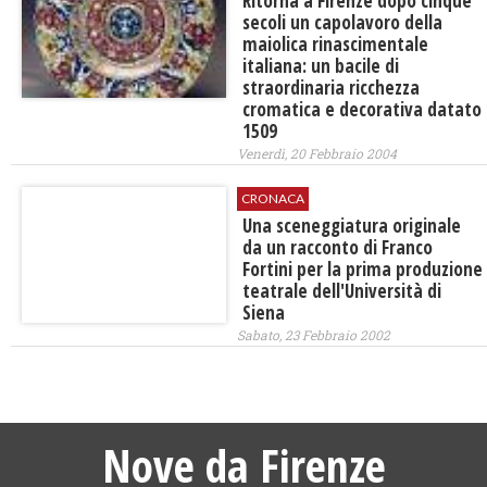
Ritorna a Firenze dopo cinque
secoli un capolavoro della
maiolica rinascimentale
italiana: un bacile di
straordinaria ricchezza
cromatica e decorativa datato
1509
Venerdì, 20 Febbraio 2004
CRONACA
Una sceneggiatura originale
da un racconto di Franco
Fortini per la prima produzione
teatrale dell'Università di
Siena
Sabato, 23 Febbraio 2002
Nove da Firenze