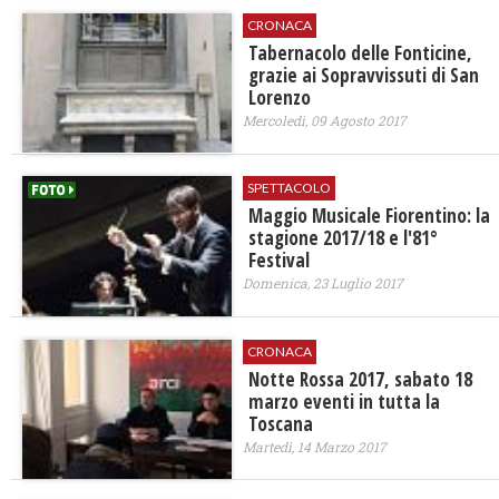
CRONACA
​Tabernacolo delle Fonticine,
grazie ai Sopravvissuti di San
Lorenzo
Mercoledì, 09 Agosto 2017
SPETTACOLO
Maggio Musicale Fiorentino: la
stagione 2017/18 e l'81°
Festival
Domenica, 23 Luglio 2017
CRONACA
​Notte Rossa 2017, sabato 18
marzo eventi in tutta la
Toscana
Martedì, 14 Marzo 2017