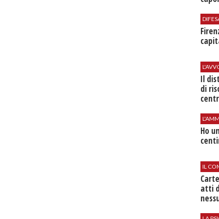
DIFES
Firen
capit
L'AV
Il di
di ri
centr
L'AMM
Ho un
centi
IL CO
Cart
atti 
nessu
LA P