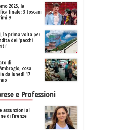
emo 2025, la
ifica finale: 3 toscani
rimi 9
li, la prima volta per
ndita dei 'pacchi
iti'
ato di
’Ambrogio, cosa
a da lunedì 17
raio
rese e Professioni
 assunzioni al
ne di Firenze