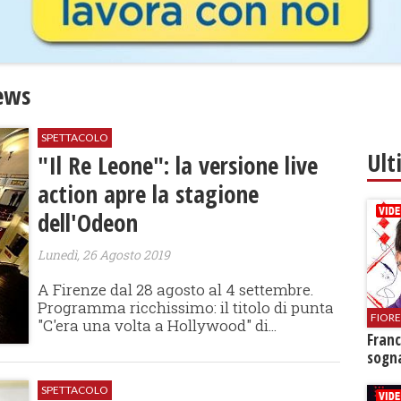
ews
SPETTACOLO
Ult
"Il Re Leone": la versione live
action apre la stagione
dell'Odeon
Lunedì, 26 Agosto 2019
A Firenze dal 28 agosto al 4 settembre.
Programma ricchissimo: il titolo di punta
FIOR
"C'era una volta a Hollywood" di...
Franc
sogna
SPETTACOLO