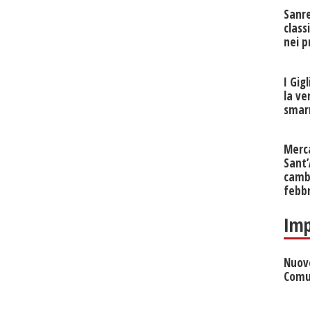
Sanr
class
nei p
I Gig
la ve
smarr
Merc
Sant
cambi
febb
Imp
Nuove
Comu