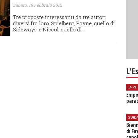
Sabato, 18 Febbraio 2012
Tre proposte interessanti da tre autori
diversi fra loro. Spielberg, Payne, quello di
Sideways, e Niccol, quello di...
L'E
LA VE
Empol
parad
GUID
Bienn
di Fi
capol