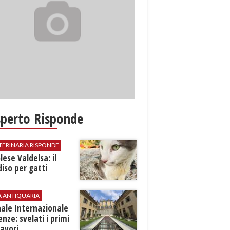
sperto Risponde
TERINARIA RISPONDE
ese Valdelsa: il
iso per gatti
A ANTIQUARIA
ale Internazionale
renze: svelati i primi
avori