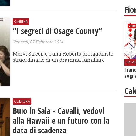
Fio
CINEMA
“I segreti di Osage County”
Venerdì, 07 Febbraio 2014
Meryl Streep e Julia Roberts protagoniste
straordinarie di un dramma familiare
FIOR
Franc
sogna
Cal
CULTURA
Buio in Sala - Cavalli, vedovi
alla Hawaii e un futuro con la
data di scadenza