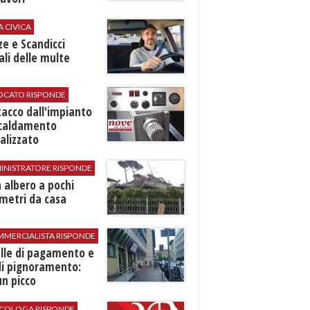
A CIVICA
ze e Scandicci
ali delle multe
VOCATO RISPONDE
stacco dall'impianto
scaldamento
alizzato
INISTRATORE RISPONDE
 albero a pochi
metri da casa
MMERCIALISTA RISPONDE
elle di pagamento e
di pignoramento:
n picco
SICOLOGA RISPONDE