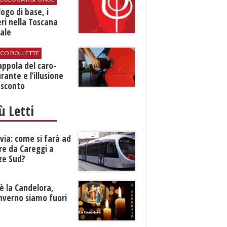
logo di base, i
ri nella Toscana
ale
ICO BOLLETTE
rappola del caro-
rante e l’illusione
 sconto
iù Letti
ia: come si farà ad
re da Careggi a
ze Sud?
è la Candelora,
inverno siamo fuori
?