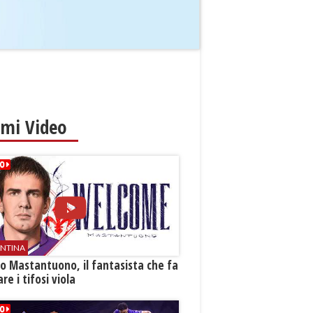
imi Video
ENTINA
o Mastantuono, il fantasista che fa
re i tifosi viola