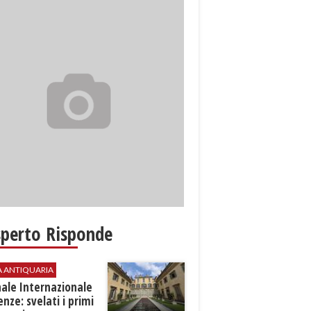
sperto Risponde
A ANTIQUARIA
ale Internazionale
renze: svelati i primi