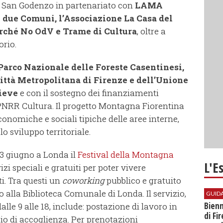
 San Godenzo in partenariato con
LAMA
i due Comuni, l’Associazione La Casa del
Perché No OdV e Trame di Cultura
, oltre a
orio.
Parco Nazionale delle Foreste Casentinesi,
ittà Metropolitana di Firenze e dell’Unione
ieve
e con il sostegno dei finanziamenti
 PNRR Cultura. Il progetto Montagna Fiorentina
economiche e sociali tipiche delle aree interne,
 sviluppo territoriale.
23 giugno a Londa il
Festival della Montagna
L'E
izi speciali e gratuiti per poter vivere
i. Tra questi un
coworking
pubblico e gratuito
 alla Biblioteca Comunale di Londa. Il servizio,
GUID
Bienn
alle 9 alle 18, include: postazione di lavoro in
di Fi
io di accoglienza. Per prenotazioni