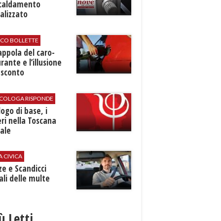
scaldamento
alizzato
ICO BOLLETTE
rappola del caro-
rante e l’illusione
 sconto
SICOLOGA RISPONDE
logo di base, i
ri nella Toscana
ale
A CIVICA
ze e Scandicci
ali delle multe
iù Letti