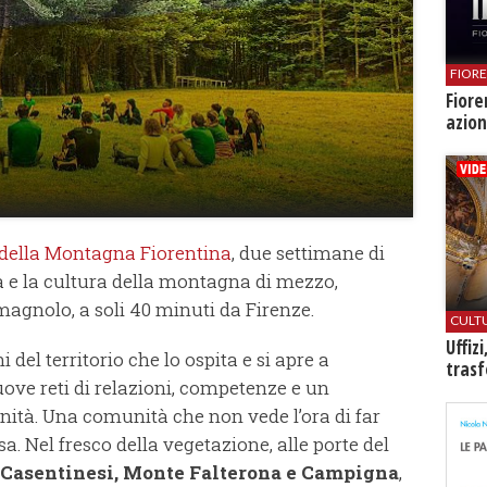
FIOR
Fiore
azion
 della Montagna Fiorentina
, due settimane di
ta e la cultura della montagna di mezzo,
gnolo, a soli 40 minuti da Firenze.
CULT
Uffiz
 del territorio che lo ospita e si apre a
trasf
uove reti di relazioni, competenze e un
nità. Una comunità che non vede l’ora di far
ssa. Nel fresco della vegetazione, alle porte del
e Casentinesi, Monte Falterona e Campigna
,