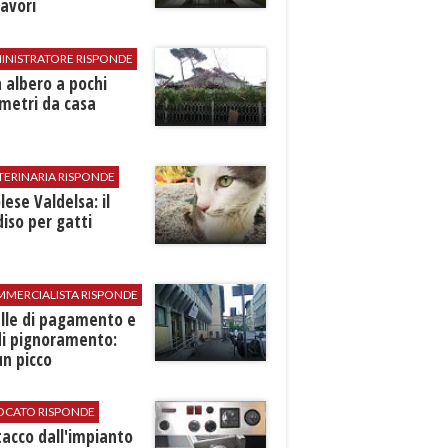
avori
INISTRATORE RISPONDE
 albero a pochi
metri da casa
TERINARIA RISPONDE
ese Valdelsa: il
iso per gatti
MMERCIALISTA RISPONDE
elle di pagamento e
di pignoramento:
n picco
VOCATO RISPONDE
stacco dall'impianto