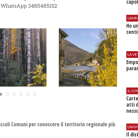
capol
 WhatsApp 3485485152.
L'AMM
Ho un
centi
LA VE
Empol
parad
IL CO
Cart
atti 
nessu
Piccoli Comuni per conoscere il territorio regionale più
L'AV
Il di