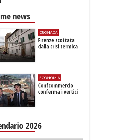
i
ime news
CRONACA
Firenze scottata
dalla crisi termica
ECONOMIA
Confcommercio
conferma i vertici
endario 2026