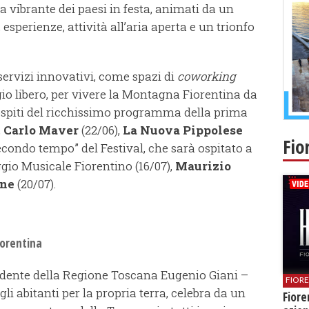
 vibrante dei paesi in festa, animati da un
sperienze, attività all’aria aperta e un trionfo
servizi innovativi, come spazi di
coworking
io libero, per vivere la Montagna Fiorentina da
 ospiti del ricchissimo programma della prima
,
Carlo Maver
(22/06),
La Nuova Pippolese
Fio
“secondo tempo” del Festival, che sarà ospitato a
gio Musicale Fiorentino (16/07),
Maurizio
ine
(20/07).
iorentina
esidente della Regione Toscana Eugenio Giani –
FIOR
i abitanti per la propria terra, celebra da un
Fiore