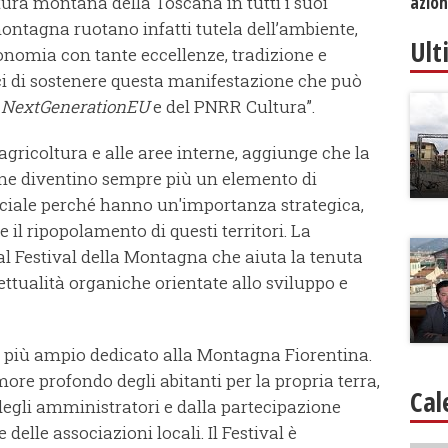
ltura montana della Toscana in tutti i suoi
azion
ontagna ruotano infatti tutela dell’ambiente,
Ult
onomia con tante eccellenze, tradizione e
ici di sostenere questa manifestazione che può
i NextGenerationEU
e del PNRR Cultura”.
agricoltura e alle aree interne, aggiunge che la
ne diventino sempre più un elemento di
ciale perché hanno un'importanza strategica,
e il ripopolamento di questi territori. La
l Festival della Montagna che aiuta la tenuta
gettualità organiche orientate allo sviluppo e
to più ampio dedicato alla Montagna Fiorentina.
ore profondo degli abitanti per la propria terra,
Cal
egli amministratori e dalla partecipazione
e delle associazioni locali. Il Festival è