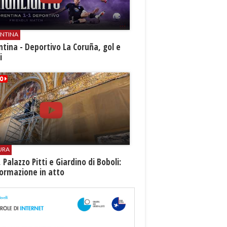
ENTINA
ntina - Deportivo La Coruña, gol e
i
URA
i, Palazzo Pitti e Giardino di Boboli:
ormazione in atto