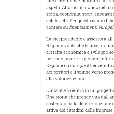
lato e promuove, dall’altro, la cu
aspetti. Attorno al mondo della m
storia, economia, sport, enogastr
solidarietà. Per questo siamo fel
contare su
finanziamenti europe
La vicepresidente e assessora all'
Regione vuole che le aree monta
crescita economica e sviluppo so
possono favorire i giovani infatti 
Regione dà dunque il benvenuto a
dei territori e li spinge verso pro
alla valorizzazione.
L'iniziativa rientra in un proget
Una storia che prende vita dall’am
sostenuta dalla determinazione d
attiva dei cittadini, delle imprese 