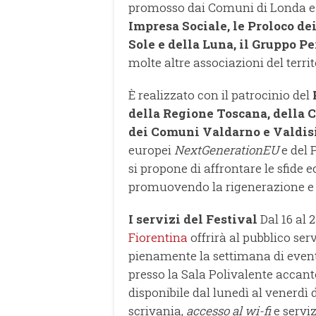
promosso dai Comuni di Londa e
Impresa Sociale, le Proloco de
Sole e della Luna, il Gruppo 
molte altre associazioni del territ
È realizzato con il patrocinio del
della Regione Toscana, della C
dei Comuni Valdarno e Valdis
europei
NextGenerationEU
e del
si propone di affrontare le sfide 
promuovendo la rigenerazione e lo
I servizi del Festival
Dal 16 al 
Fiorentina
offrirà al pubblico serv
pienamente la settimana di event
presso la Sala Polivalente accanto
disponibile dal lunedì al venerdì d
scrivania,
accesso al wi-fi
e serviz