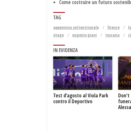
Come costruire un futuro sostenibi
TAG
appennino settentrionale
firenze
l
otago
eugenio giani
toscana
c
IN EVIDENZA
Test d’agosto al Viola Park
Don't 
contro il Deportivo
funera
Aless