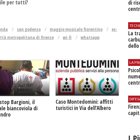
le per tutti?
di ri
centr
TECN
onda
san godenzo
maggio musicale fiorentino
ex-
​La t
ittà metropolitana di firenze
wi-fi
whatsapp
carbu
dello
LA P
Psico
nume
centr
DIFES
Caso Montedomini: affitti
stop Bargioni, il
Firen
turistici in Via dell’Albero
le biancoviola di
capit
andro
I P