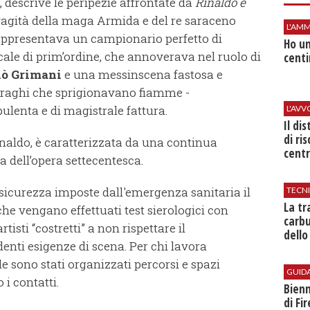
 descrive le peripezie affrontate da
Rinaldo e
vagità della maga Armida e del re saraceno
L'AMM
rappresentava un campionario perfetto di
Ho un
ale di prim’ordine, che annoverava nel ruolo di
centi
lò Grimani
e una messinscena fastosa e
 draghi che sprigionavano fiamme -
enta e di magistrale fattura.
L'AV
Il di
di ri
naldo, è caratterizzata da una continua
centr
ica dell’opera settecentesca.
sicurezza imposte dall'emergenza sanitaria il
TECN
​La t
he vengano effettuati test sierologici con
carbu
tisti “costretti” a non rispettare il
dello
enti esigenze di scena. Per chi lavora
e sono stati organizzati percorsi e spazi
GUID
 i contatti.
Bienn
di Fi