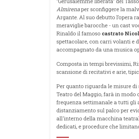
“Gerusalemme liberata” del Tasso,
Almirena
per sconfiggere la mal
Argante. Al suo debutto l’opera 
meraviglie barocche - un cast voc
Rinaldo il famoso
castrato Nico
spettacolare, con carri volanti e
accompagnato da una musica opul
Composta in tempi brevissimi, Ri
scansione di recitativi e arie, tip
Per quanto riguarda le misure di 
Teatro del Maggio, farà in modo c
frequenza settimanale a tutti gli ar
distanziamento sul palco per evid
all'interno della macchina teatral
dedicati, e procedure che limitano