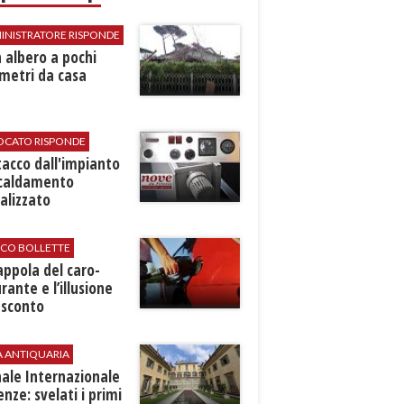
INISTRATORE RISPONDE
 albero a pochi
metri da casa
VOCATO RISPONDE
stacco dall'impianto
scaldamento
alizzato
ICO BOLLETTE
rappola del caro-
rante e l’illusione
 sconto
A ANTIQUARIA
ale Internazionale
renze: svelati i primi