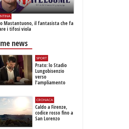
ENTINA
o Mastantuono, il fantasista che fa
re i tifosi viola
ime news
SPORT
Prato: lo Stadio
Lungobisenzio
verso
l'ampliamento
CRONACA
Caldo a Firenze,
codice rosso fino a
San Lorenzo