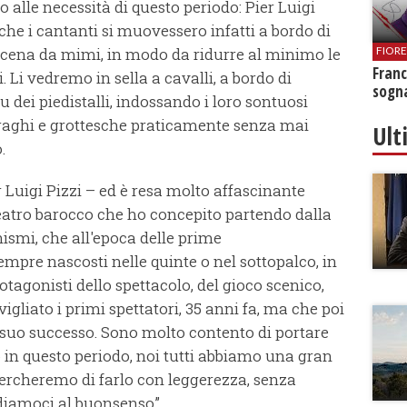
lle necessità di questo periodo: Pier Luigi
 che i cantanti si muovessero infatti a bordo di
a scena da mimi, in modo da ridurre al minimo le
FIOR
Franc
i. Li vedremo in sella a cavalli, a bordo di
sogna
su dei piedistalli, indossando i loro sontuosi
 draghi e grottesche praticamente senza mai
Ult
.
r Luigi Pizzi – ed è resa molto affascinante
teatro barocco che ho concepito partendo dalla
ismi, che all'epoca delle prime
empre nascosti nelle quinte o nel sottopalco, in
tagonisti dello spettacolo, del gioco scenico,
gliato i primi spettatori, 35 anni fa, ma che poi
 suo successo. Sono molto contento di portare
o in questo periodo, noi tutti abbiamo una gran
 cercheremo di farlo con leggerezza, senza
fidiamoci al buonsenso”.