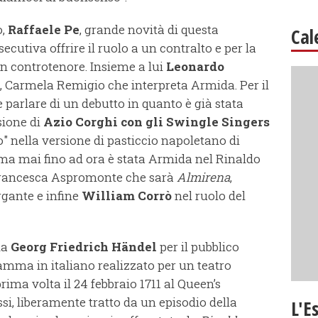
o,
Raffaele Pe
, grande novità di questa
Cal
cutiva offrire il ruolo a un contralto e per la
un controtenore. Insieme a lui
Leonardo
o, Carmela Remigio che interpreta Armida. Per il
parlare di un debutto in quanto è già stata
sione di
Azio Corghi con gli Swingle Singers
do" nella versione di pasticcio napoletano di
ma mai fino ad ora è stata Armida nel Rinaldo
Francesca Aspromonte che sarà
Almirena
,
rgante e infine
William Corrò
nel ruolo del
da
Georg Friedrich Händel
per il pubblico
mma in italiano realizzato per un teatro
rima volta il 24 febbraio 1711 al Queen’s
ssi, liberamente tratto da un episodio della
L'E