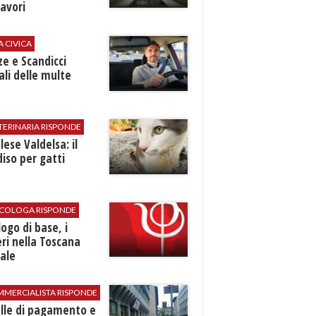
avori
A CIVICA
ze e Scandicci
ali delle multe
TERINARIA RISPONDE
ese Valdelsa: il
iso per gatti
SICOLOGA RISPONDE
logo di base, i
ri nella Toscana
ale
MMERCIALISTA RISPONDE
elle di pagamento e