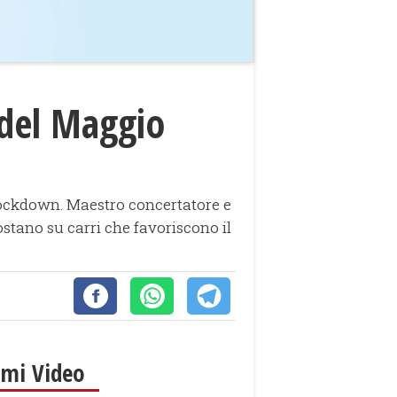
 del Maggio
il lockdown. Maestro concertatore e
ostano su carri che favoriscono il
imi Video