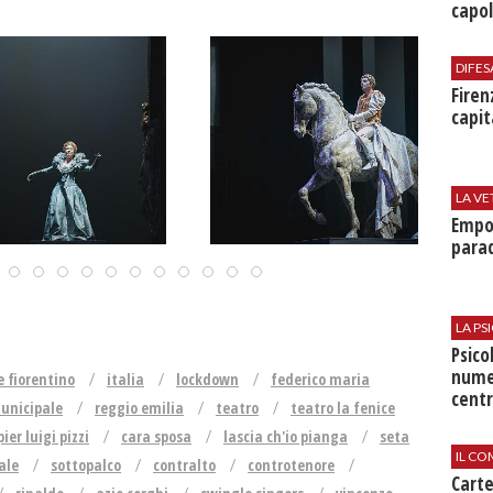
capol
DIFES
Firen
capit
LA VE
Empol
parad
LA P
Psico
nume
 fiorentino
italia
lockdown
federico maria
centr
unicipale
reggio emilia
teatro
teatro la fenice
pier luigi pizzi
cara sposa
lascia ch'io pianga
seta
IL CO
ale
sottopalco
contralto
controtenore
Cart