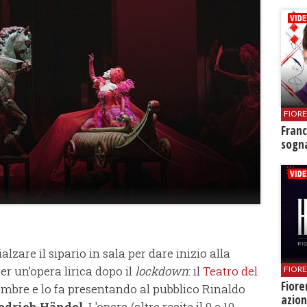
FIOR
Franc
sogna
ialzare il sipario in sala per dare inizio alla
er un’opera lirica dopo il
lockdown
: il
Teatro del
FIOR
Fiore
embre e lo fa presentando al pubblico Rinaldo
azion
iedrich Händel
. L'opera (altre recite il 9 e 10