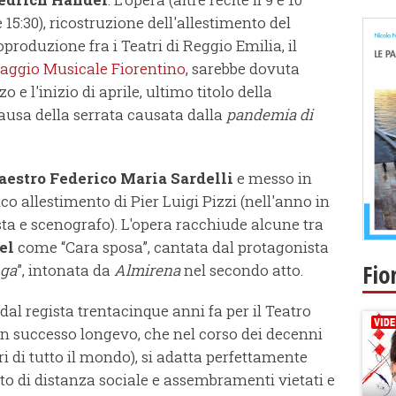
 15:30), ricostruzione dell'allestimento del
oproduzione fra i Teatri di Reggio Emilia, il
aggio Musicale Fiorentino
, sarebbe dovuta
 e l'inizio di aprile, ultimo titolo della
ausa della serrata causata dalla
pandemia di
estro Federico Maria Sardelli
e messo in
co allestimento di Pier Luigi Pizzi (nell'anno in
ista e scenografo). L'opera racchiude alcune tra
el
come “Cara sposa”, cantata dal protagonista
Fio
nga
”, intonata da
Almirena
nel secondo atto.
 dal regista trentacinque anni fa per il Teatro
 un successo longevo, che nel corso dei decenni
ri di tutto il mondo), si adatta perfettamente
tto di distanza sociale e assembramenti vietati e