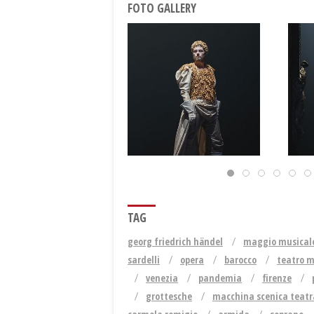
FOTO GALLERY
TAG
georg friedrich händel
maggio musicale
sardelli
opera
barocco
teatro m
venezia
pandemia
firenze
grottesche
macchina scenica teatr