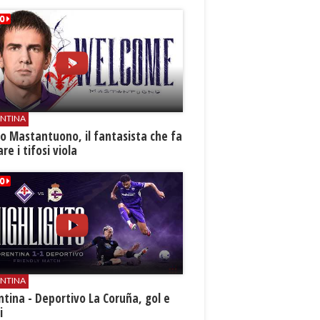
ENTINA
o Mastantuono, il fantasista che fa
re i tifosi viola
ENTINA
ntina - Deportivo La Coruña, gol e
i