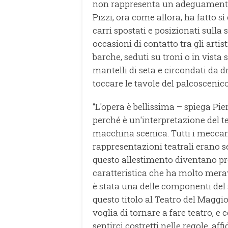
non rappresenta un adeguamento a
Pizzi, ora come allora, ha fatto sì
carri spostati e posizionati sull
occasioni di contatto tra gli artist
barche, seduti su troni o in vista 
mantelli di seta e circondati da
toccare le tavole del palcoscenico
“L'opera è bellissima – spiega Pie
perché è un'interpretazione del 
macchina scenica. Tutti i meccan
rappresentazioni teatrali erano s
questo allestimento diventano pro
caratteristica che ha molto meravi
è stata una delle componenti del
questo titolo al Teatro del Maggi
voglia di tornare a fare teatro, e
sentirci costretti nelle regole, af