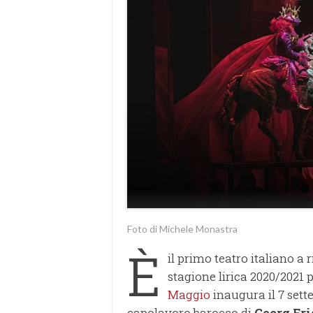
Foto di Michele Monastra
È
il primo teatro italiano a r
stagione lirica 2020/2021 p
Maggio
inaugura il 7 sett
capolavoro barocco di
Georg Fr