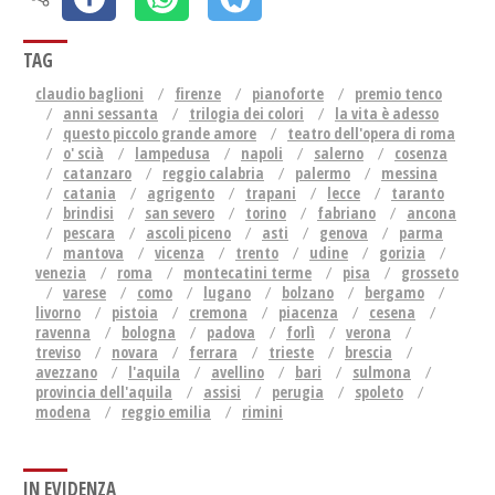
TAG
claudio baglioni
firenze
pianoforte
premio tenco
anni sessanta
trilogia dei colori
la vita è adesso
questo piccolo grande amore
teatro dell'opera di roma
o' scià
lampedusa
napoli
salerno
cosenza
catanzaro
reggio calabria
palermo
messina
catania
agrigento
trapani
lecce
taranto
brindisi
san severo
torino
fabriano
ancona
pescara
ascoli piceno
asti
genova
parma
mantova
vicenza
trento
udine
gorizia
venezia
roma
montecatini terme
pisa
grosseto
varese
como
lugano
bolzano
bergamo
livorno
pistoia
cremona
piacenza
cesena
ravenna
bologna
padova
forlì
verona
treviso
novara
ferrara
trieste
brescia
avezzano
l'aquila
avellino
bari
sulmona
provincia dell'aquila
assisi
perugia
spoleto
modena
reggio emilia
rimini
IN EVIDENZA