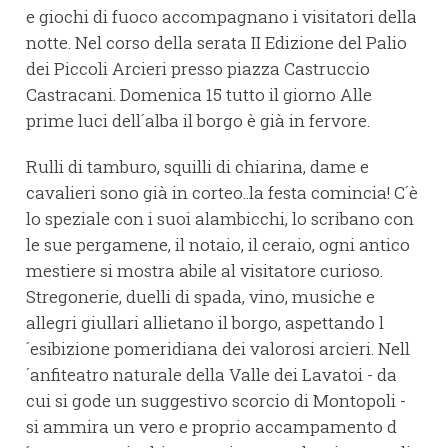
e giochi di fuoco accompagnano i visitatori della
notte. Nel corso della serata II Edizione del Palio
dei Piccoli Arcieri presso piazza Castruccio
Castracani. Domenica 15 tutto il giorno Alle
prime luci dell´alba il borgo è già in fervore.
Rulli di tamburo, squilli di chiarina, dame e
cavalieri sono già in corteo..la festa comincia! C´è
lo speziale con i suoi alambicchi, lo scribano con
le sue pergamene, il notaio, il ceraio, ogni antico
mestiere si mostra abile al visitatore curioso.
Stregonerie, duelli di spada, vino, musiche e
allegri giullari allietano il borgo, aspettando l
´esibizione pomeridiana dei valorosi arcieri. Nell
´anfiteatro naturale della Valle dei Lavatoi - da
cui si gode un suggestivo scorcio di Montopoli -
si ammira un vero e proprio accampamento d