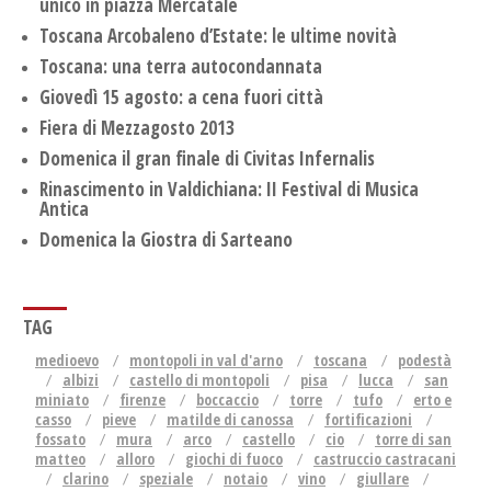
unico in piazza Mercatale
Toscana Arcobaleno d’Estate: le ultime novità
Toscana: una terra autocondannata
Giovedì 15 agosto: a cena fuori città
Fiera di Mezzagosto 2013
Domenica il gran finale di Civitas Infernalis
Rinascimento in Valdichiana: II Festival di Musica
Antica
Domenica la Giostra di Sarteano
TAG
medioevo
montopoli in val d'arno
toscana
podestà
albizi
castello di montopoli
pisa
lucca
san
miniato
firenze
boccaccio
torre
tufo
erto e
casso
pieve
matilde di canossa
fortificazioni
fossato
mura
arco
castello
cio
torre di san
matteo
alloro
giochi di fuoco
castruccio castracani
clarino
speziale
notaio
vino
giullare