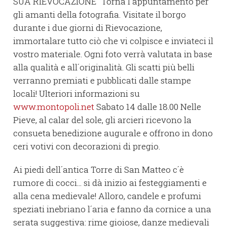
SUA RIEVOCAZIONE" Torna l´appuntamento per
gli amanti della fotografia. Visitate il borgo
durante i due giorni di Rievocazione,
immortalare tutto ciò che vi colpisce e inviateci il
vostro materiale. Ogni foto verrà valutata in base
alla qualità e all´originalità. Gli scatti più belli
verranno premiati e pubblicati dalle stampe
locali! Ulteriori informazioni su
www.montopoli.net
Sabato 14 dalle 18.00 Nelle
Pieve, al calar del sole, gli arcieri ricevono la
consueta benedizione augurale e offrono in dono
ceri votivi con decorazioni di pregio.
Ai piedi dell´antica Torre di San Matteo c´è
rumore di cocci... si dà inizio ai festeggiamenti e
alla cena medievale! Alloro, candele e profumi
speziati inebriano l´aria e fanno da cornice a una
serata suggestiva: rime gioiose, danze medievali