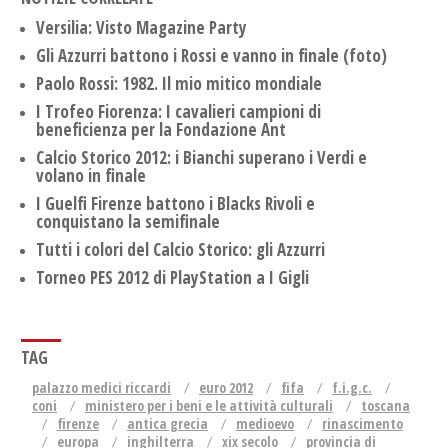
Versilia: Visto Magazine Party
Gli Azzurri battono i Rossi e vanno in finale (foto)
Paolo Rossi: 1982. Il mio mitico mondiale
I Trofeo Fiorenza: I cavalieri campioni di
beneficienza per la Fondazione Ant
Calcio Storico 2012: i Bianchi superano i Verdi e
volano in finale
I Guelfi Firenze battono i Blacks Rivoli e
conquistano la semifinale
Tutti i colori del Calcio Storico: gli Azzurri
Torneo PES 2012 di PlayStation a I Gigli
TAG
palazzo medici riccardi
euro 2012
fifa
f.i.g.c.
coni
ministero per i beni e le attività culturali
toscana
firenze
antica grecia
medioevo
rinascimento
europa
inghilterra
xix secolo
provincia di