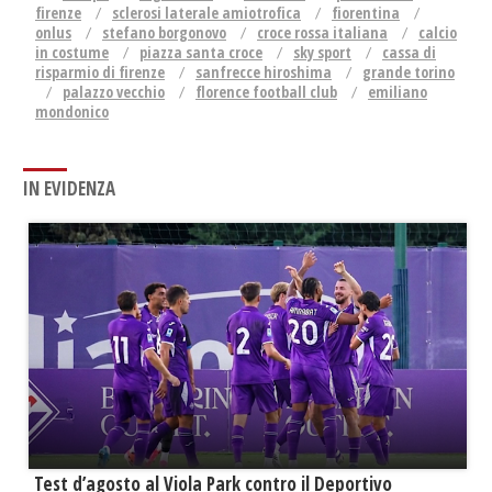
firenze
sclerosi laterale amiotrofica
fiorentina
onlus
stefano borgonovo
croce rossa italiana
calcio
in costume
piazza santa croce
sky sport
cassa di
risparmio di firenze
sanfrecce hiroshima
grande torino
palazzo vecchio
florence football club
emiliano
mondonico
IN EVIDENZA
Test d’agosto al Viola Park contro il Deportivo