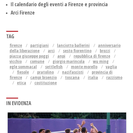
Il calendario degli eventi a Firenze e provincia
Arci Firenze
TAG
firenze
partigiani
lanciotto ballerini
anniversario
della liberazione
arci
sesto fiorentino
brozzi
piazza giuseppe poggi
anpi
repubblica di firenze
vicchio
comune
giorgio marincola
wu ming
egle sommacal
settlefish
monte morello
vaglia
fiesole
pratolino
nazifascisti
provincia di
firenze
campi bisenzio
toscana
italia
razzismo
etica
costituzione
IN EVIDENZA