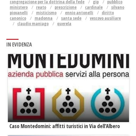
congregazione per la dottrina della fede
gip
pubblico
ministero
reato
prescrizione
cardinale
silvano
piovanelli
misticismo
ennio antonelli
diritto
canonico
madonna
santa sede
vescovo ausiliare
claudio maniago
querela
IN EVIDENZA
Caso Montedomini: affitti turistici in Via dell’Albero