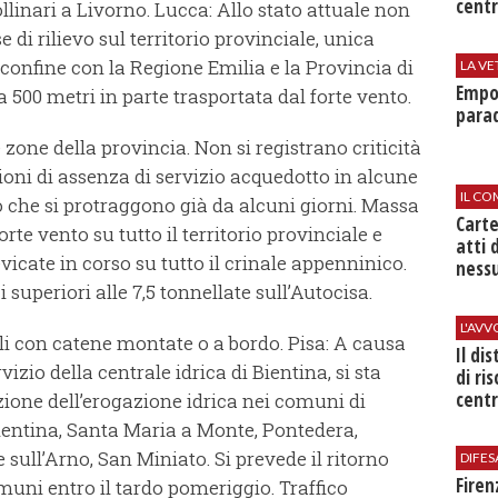
centr
ollinari a Livorno. Lucca: Allo stato attuale non
 di rilievo sul territorio provinciale, unica
confine con la Regione Emilia e la Provincia di
LA VE
Empol
a 500 metri in parte trasportata dal forte vento.
parad
 zone della provincia. Non si registrano criticità
zioni di assenza di servizio acquedotto in alcune
IL CO
 che si protraggono già da alcuni giorni. Massa
Cart
rte vento su tutto il territorio provinciale e
atti 
evicate in corso su tutto il crinale appenninico.
nessu
i superiori alle 7,5 tonnellate sull’Autocisa.
L'AV
abili con catene montate o a bordo. Pisa: A causa
Il di
vizio della centrale idrica di Bientina, si sta
di ri
centr
ione dell’erogazione idrica nei comuni di
ientina, Santa Maria a Monte, Pontedera,
 sull’Arno, San Miniato. Si prevede il ritorno
DIFES
Firen
comuni entro il tardo pomeriggio. Traffico