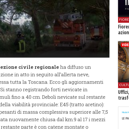
FIOR
Fiore
azion
tezione civile regionale
ha diffuso un
one in atto in seguito all’allerta neve,
essa tutta la Toscana. Ecco gli aggiornamenti
CULT
Si stanno registrando forti nevicate in
Uffiz
uli fino a 40 cm. Deboli nevicate sul restante
trasf
ella viabilità provinciale: E45 (tratto aretino):
 pesanti di massa complessiva superiore alle 7,5
stata nuovamente chiusa dal km.9 al 17 i mezzi
a restante parte è con catene montate o