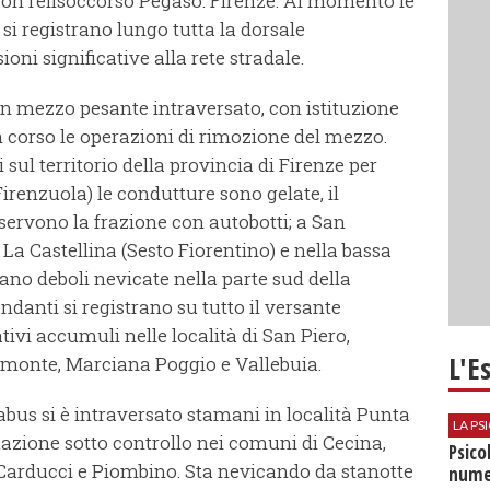
 con l’elisoccorso Pegaso. Firenze: Al momento le
si registrano lungo tutta la dorsale
ni significative alla rete stradale.
un mezzo pesante intraversato, con istituzione
n corso le operazioni di rimozione del mezzo.
ul territorio della provincia di Firenze per
renzuola) le condutture sono gelate, il
servono la frazione con autobotti; a San
La Castellina (Sesto Fiorentino) e nella bassa
ano deboli nevicate nella parte sud della
danti si registrano su tutto il versante
ativi accumuli nelle località di San Piero,
L'E
Pomonte, Marciana Poggio e Vallebuia.
bus si è intraversato stamani in località Punta
LA P
uazione sotto controllo nei comuni di Cecina,
Psico
Carducci e Piombino. Sta nevicando da stanotte
nume