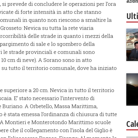
azion
, si prevede di concludere le operazioni per l’ora
icate di forte intensità in atto che stanno
Ult
 comunali in quanto non riescono a smaltire la
rosseto: Nevica su tutta la rete viaria
corribilità delle strade in quanto i mezzi della
pargimento di sale e lo sgombero della
i le strade provinciali e comunali sono
a 10 cm di neve). A Sorano sono in atto
su tutto il territorio comunale, dove ha iniziato
uperiore a 20 cm. Nevica in tutto il territorio
aia. E’ stato necessario l’intervento di
e Buriano. A Orbetello, Massa Marittima,
 è stata emessa l’ordinanza di chiusura di tutte
Cal
a. A Montieri e Monterotondo Marittimo scuole
pere che il collegamento con l’isola del Giglio è