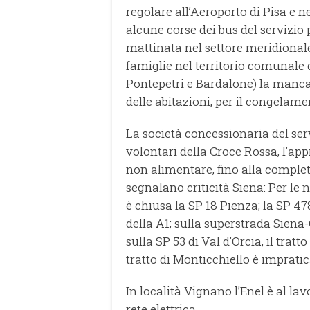
regolare all’Aeroporto di Pisa e n
alcune corse dei bus del servizio
mattinata nel settore meridionale 
famiglie nel territorio comunal
Pontepetri e Bardalone) la mancan
delle abitazioni, per il congelamen
La società concessionaria del ser
volontari della Croce Rossa, l’a
non alimentare, fino alla completa
segnalano criticità Siena: Per le 
è chiusa la SP 18 Pienza; la SP 4
della A1; sulla superstrada Siena-
sulla SP 53 di Val d’Orcia, il tratt
tratto di Monticchiello è impratic
In località Vignano l’Enel è al la
rete elettrica.