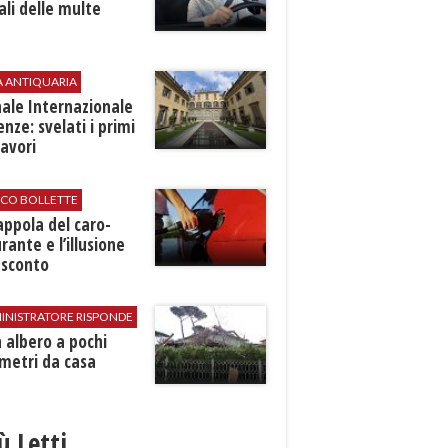
ali delle multe
A ANTIQUARIA
ale Internazionale
renze: svelati i primi
avori
ICO BOLLETTE
rappola del caro-
rante e l’illusione
 sconto
INISTRATORE RISPONDE
 albero a pochi
metri da casa
iù Letti