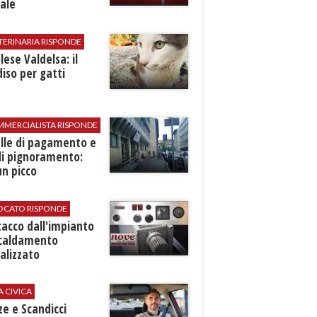
ale
TERINARIA RISPONDE
ese Valdelsa: il
iso per gatti
MMERCIALISTA RISPONDE
elle di pagamento e
di pignoramento:
n picco
VOCATO RISPONDE
stacco dall'impianto
scaldamento
alizzato
A CIVICA
ze e Scandicci