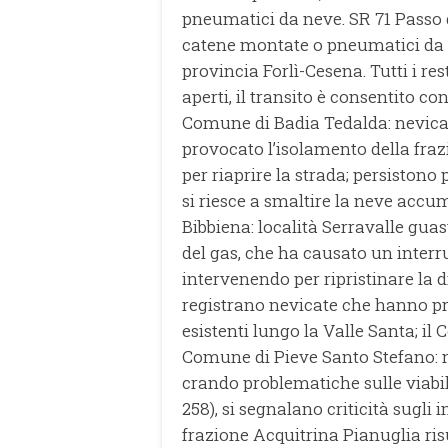
pneumatici da neve. SR 71 Passo d
catene montate o pneumatici da n
provincia Forlì-Cesena. Tutti i re
aperti, il transito è consentito 
Comune di Badia Tedalda: nevicate
provocato l’isolamento della fra
per riaprire la strada; persiston
si riesce a smaltire la neve accum
Bibbiena: località Serravalle guas
del gas, che ha causato un interru
intervenendo per ripristinare la d
registrano nevicate che hanno pr
esistenti lungo la Valle Santa; il
Comune di Pieve Santo Stefano: ne
crando problematiche sulle viabil
258), si segnalano criticità sugli
frazione Acquitrina Pianuglia risu