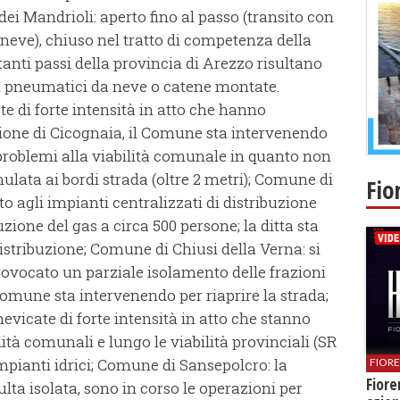
ei Mandrioli: aperto fino al passo (transito con
eve), chiuso nel tratto di competenza della
stanti passi della provincia di Arezzo risultano
con pneumatici da neve o catene montate.
 di forte intensità in atto che hanno
zione di Cicognaia, il Comune sta intervenendo
o problemi alla viabilità comunale in quanto non
ulata ai bordi strada (oltre 2 metri); Comune di
Fio
to agli impianti centralizzati di distribuzione
zione del gas a circa 500 persone; la ditta sta
istribuzione; Comune di Chiusi della Verna: si
ovocato un parziale isolamento delle frazioni
 Comune sta intervenendo per riaprire la strada;
vicate di forte intensità in atto che stanno
ità comunali e lungo le viabilità provinciali (SR
 impianti idrici; Comune di Sansepolcro: la
FIOR
Fiore
lta isolata, sono in corso le operazioni per