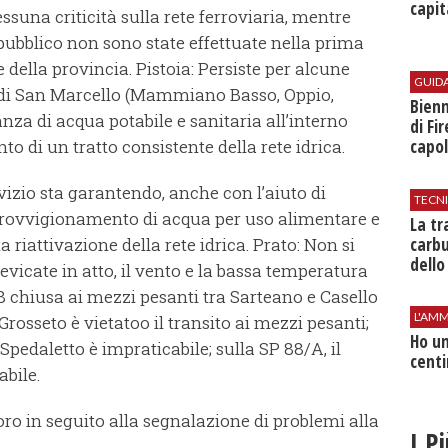
capit
essuna criticità sulla rete ferroviaria, mentre
 pubblico non sono state effettuate nella prima
della provincia. Pistoia: Persiste per alcune
GUID
e di San Marcello (Mammiano Basso, Oppio,
Bienn
za di acqua potabile e sanitaria all’interno
di Fi
to di un tratto consistente della rete idrica.
capol
vizio sta garantendo, anche con l’aiuto di
TECN
pprovvigionamento di acqua per uso alimentare e
​La t
carbu
 riattivazione della rete idrica. Prato: Non si
dello
nevicate in atto, il vento e la bassa temperatura
78 chiusa ai mezzi pesanti tra Sarteano e Casello
L'AMM
Grosseto è vietatoo il transito ai mezzi pesanti;
Ho un
o Spedaletto è impraticabile; sulla SP 88/A, il
centi
abile.
voro in seguito alla segnalazione di problemi alla
I P