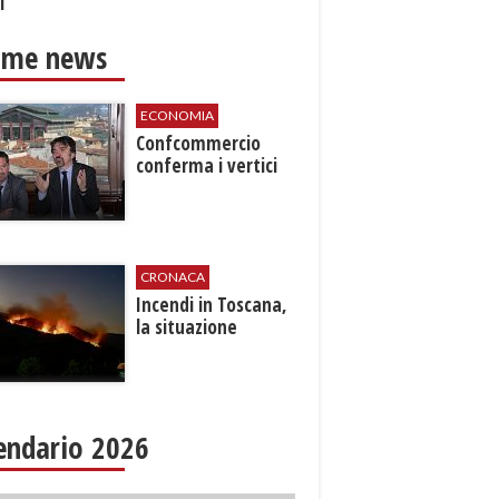
i
ime news
ECONOMIA
Confcommercio
conferma i vertici
CRONACA
Incendi in Toscana,
la situazione
endario 2026