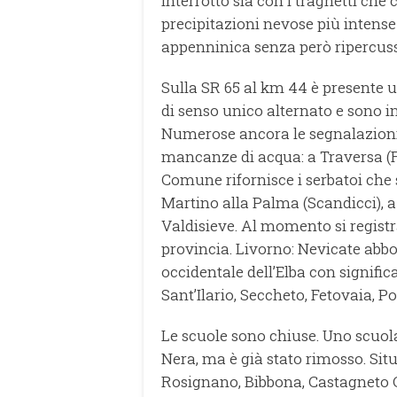
interrotto sia con i traghetti che
precipitazioni nevose più intense 
appenninica senza però ripercussio
Sulla SR 65 al km 44 è presente 
di senso unico alternato e sono i
Numerose ancora le segnalazioni s
mancanze di acqua: a Traversa (Fi
Comune rifornisce i serbatoi che 
Martino alla Palma (Scandicci), a 
Valdisieve. Al momento si registr
provincia. Livorno: Nevicate abbon
occidentale dell’Elba con signific
Sant’Ilario, Seccheto, Fetovaia, 
Le scuole sono chiuse. Uno scuola
Nera, ma è già stato rimosso. Sit
Rosignano, Bibbona, Castagneto 