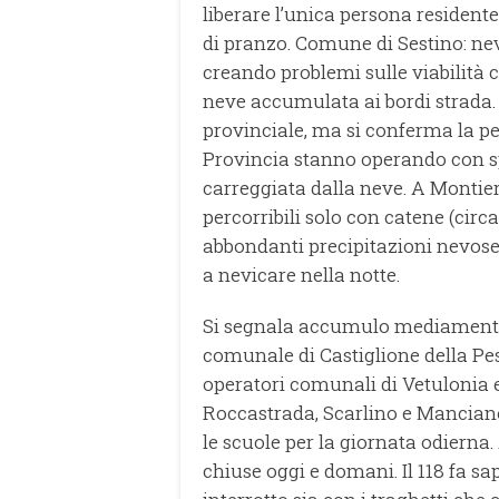
liberare l’unica persona residente
di pranzo. Comune di Sestino: nev
creando problemi sulle viabilità
neve accumulata ai bordi strada. G
provinciale, ma si conferma la per
Provincia stanno operando con s
carreggiata dalla neve. A Montier
percorribili solo con catene (circ
abbondanti precipitazioni nevose 
a nevicare nella notte.
Si segnala accumulo mediamente s
comunale di Castiglione della Pesc
operatori comunali di Vetulonia 
Roccastrada, Scarlino e Manciano
le scuole per la giornata odiern
chiuse oggi e domani. Il 118 fa sa