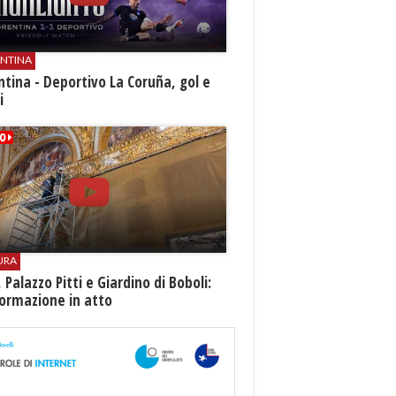
ENTINA
ntina - Deportivo La Coruña, gol e
i
URA
i, Palazzo Pitti e Giardino di Boboli:
ormazione in atto