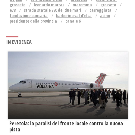
grosseto
leonardo marras
maremma
grosseto
e78
strada statale 280 dei due mari
carreggiata
fondazione bancaria
barberino val d'elsa
asino
presidente della provincia
canale 6
IN EVIDENZA
Peretola: la paralisi del fronte locale contro la nuova
pista