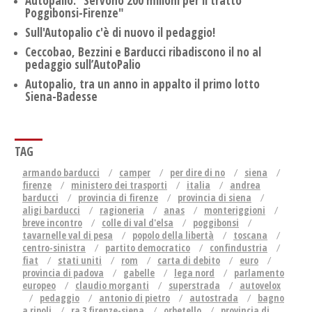
Autopalio: “Servono 200 milioni per il tratto
Poggibonsi-Firenze"
Sull'Autopalio c'è di nuovo il pedaggio!
Ceccobao, Bezzini e Barducci ribadiscono il no al
pedaggio sull’AutoPalio
Autopalio, tra un anno in appalto il primo lotto
Siena-Badesse
TAG
armando barducci
camper
per dire di no
siena
firenze
ministero dei trasporti
italia
andrea
barducci
provincia di firenze
provincia di siena
aligi barducci
ragioneria
anas
monteriggioni
breve incontro
colle di val d'elsa
poggibonsi
tavarnelle val di pesa
popolo della libertà
toscana
centro-sinistra
partito democratico
confindustria
fiat
stati uniti
rom
carta di debito
euro
provincia di padova
gabelle
lega nord
parlamento
europeo
claudio morganti
superstrada
autovelox
pedaggio
antonio di pietro
autostrada
bagno
a ripoli
ra 3 firenze-siena
orbetello
provincia di