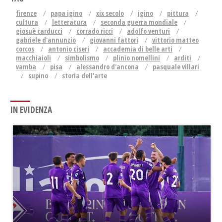
firenze
papa igino
xix secolo
igino
pittura
cultura
letteratura
seconda guerra mondiale
giosuè carducci
corrado ricci
adolfo venturi
gabriele d'annunzio
giovanni fattori
vittorio matteo
corcos
antonio ciseri
accademia di belle arti
macchiaioli
simbolismo
plinio nomellini
arditi
vamba
pisa
alessandro d'ancona
pasquale villari
supino
storia dell'arte
IN EVIDENZA