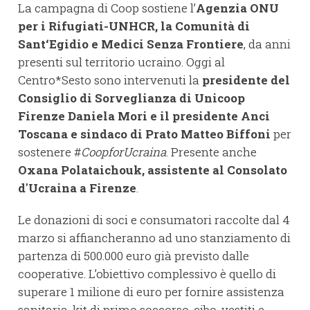
La campagna di Coop sostiene l’
Agenzia ONU
per i Rifugiati-UNHCR, la Comunità di
Sant‘Egidio e Medici Senza Frontiere
, da anni
presenti sul territorio ucraino. Oggi al
Centro*Sesto sono intervenuti la
presidente del
Consiglio di Sorveglianza di Unicoop
Firenze Daniela Mori e il presidente Anci
Toscana e sindaco di Prato Matteo Biffoni
per
sostenere #
CoopforUcraina
. Presente anche
Oxana Polataichouk, assistente al Consolato
d'Ucraina a Firenze
.
Le donazioni di soci e consumatori raccolte dal 4
marzo si affiancheranno ad uno stanziamento di
partenza di 500.000 euro già previsto dalle
cooperative. L’obiettivo complessivo è quello di
superare 1 milione di euro per fornire assistenza
sanitaria, kit di primo soccorso, cibo, vestiti e