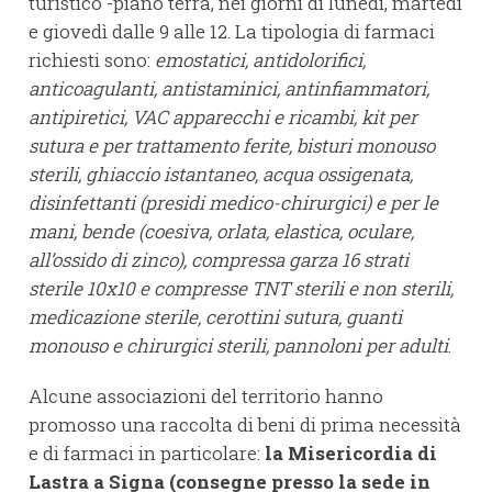
turistico -piano terra, nei giorni di lunedì, martedì
e giovedì dalle 9 alle 12. La tipologia di farmaci
richiesti sono:
emostatici, antidolorifici,
anticoagulanti, antistaminici, antinfiammatori,
antipiretici, VAC apparecchi e ricambi, kit per
sutura e per trattamento ferite, bisturi monouso
sterili, ghiaccio istantaneo, acqua ossigenata,
disinfettanti (presidi medico-chirurgici) e per le
mani, bende (coesiva, orlata, elastica, oculare,
all’ossido di zinco), compressa garza 16 strati
sterile 10x10 e compresse TNT sterili e non sterili,
medicazione sterile, cerottini sutura, guanti
monouso e chirurgici sterili, pannoloni per adulti
.
Alcune associazioni del territorio hanno
promosso una raccolta di beni di prima necessità
e di farmaci in particolare:
la Misericordia di
Lastra a Signa (consegne presso la sede in