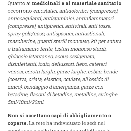
Quanto ai
medicinali e al materiale sanitario
occorrono
emostatici, antidolorifici (compresse),
anticoagulanti, antistaminici, antinfiammatori
(compresse), antipiretici, antivirali, anti tosse,
spray gola/naso, antispastici, antiustionali,
mascherine, guanti sterili monouso, kit per sutura
e trattamento ferite, bisturi monouso sterili,
ghiaccio istantaneo, acqua ossigenata,
disinfettanti, iodio, deflussori, flebo, cateteri
venosi, cerotti larghi, garze larghe, coban, bende
(coesiva, orlata, elastica, oculare, all'ossido di
zinco), bendaggio d'emergenza, garze con
betadine, flaconi di betadine, metalline, siringhe
5ml/10ml/20ml
.
Non si accettano capi di abbigliamento o
coperte.
La rete ha individuato le sedi nel
capoluogo e nelle frazioni dove effettuare la