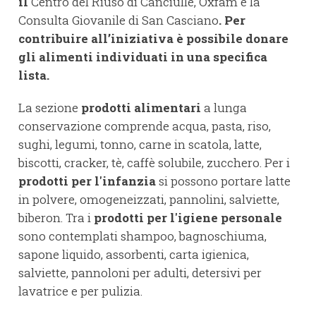
il
Centro del Riuso di Canciulle, Oxfam e la
Consulta Giovanile di San Casciano
. Per
contribuire all’iniziativa è possibile donare
gli alimenti individuati in una specifica
lista.
La sezione
prodotti
alimentari
a lunga
conservazione comprende acqua, pasta, riso,
sughi, legumi, tonno, carne in scatola, latte,
biscotti, cracker, tè, caffè solubile, zucchero. Per i
prodotti per l'infanzia
si possono portare latte
in polvere, omogeneizzati, pannolini, salviette,
biberon. Tra i
prodotti per l'igiene personale
sono contemplati shampoo, bagnoschiuma,
sapone liquido, assorbenti, carta igienica,
salviette, pannoloni per adulti, detersivi per
lavatrice e per pulizia.