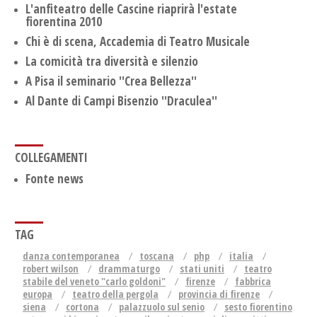
L'anfiteatro delle Cascine riaprirà l'estate
fiorentina 2010
Chi è di scena, Accademia di Teatro Musicale
La comicità tra diversità e silenzio
A Pisa il seminario ''Crea Bellezza''
Al Dante di Campi Bisenzio ''Draculea''
COLLEGAMENTI
Fonte news
TAG
danza contemporanea
toscana
php
italia
robert wilson
drammaturgo
stati uniti
teatro
stabile del veneto "carlo goldoni"
firenze
fabbrica
europa
teatro della pergola
provincia di firenze
siena
cortona
palazzuolo sul senio
sesto fiorentino