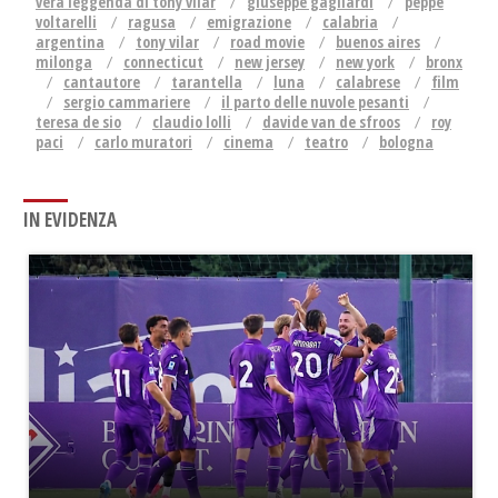
vera leggenda di tony vilar
giuseppe gagliardi
peppe
voltarelli
ragusa
emigrazione
calabria
argentina
tony vilar
road movie
buenos aires
milonga
connecticut
new jersey
new york
bronx
cantautore
tarantella
luna
calabrese
film
sergio cammariere
il parto delle nuvole pesanti
teresa de sio
claudio lolli
davide van de sfroos
roy
paci
carlo muratori
cinema
teatro
bologna
IN EVIDENZA