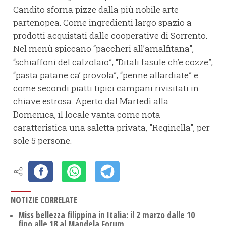
Candito sforna pizze dalla più nobile arte
partenopea. Come ingredienti largo spazio a
prodotti acquistati dalle cooperative di Sorrento.
Nel menù spiccano “paccheri all’amalfitana”,
“schiaffoni del calzolaio”, “Ditali fasule ch’e cozze”,
“pasta patane ca’ provola”, “penne allardiate” e
come secondi piatti tipici campani rivisitati in
chiave estrosa. Aperto dal Martedì alla
Domenica, il locale vanta come nota
caratteristica una saletta privata, "Reginella", per
sole 5 persone.
NOTIZIE CORRELATE
Miss bellezza filippina in Italia: il 2 marzo dalle 10
fino alle 18 al Mandela Forum