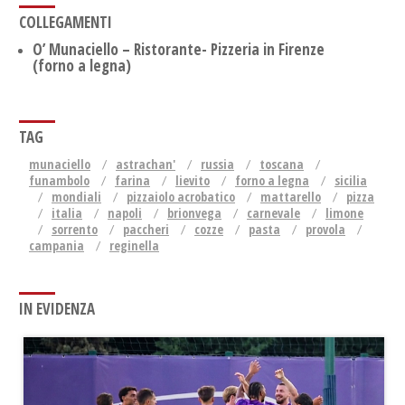
COLLEGAMENTI
O’ Munaciello – Ristorante- Pizzeria in Firenze
(forno a legna)
TAG
munaciello
astrachan'
russia
toscana
funambolo
farina
lievito
forno a legna
sicilia
mondiali
pizzaiolo acrobatico
mattarello
pizza
italia
napoli
brionvega
carnevale
limone
sorrento
paccheri
cozze
pasta
provola
campania
reginella
IN EVIDENZA