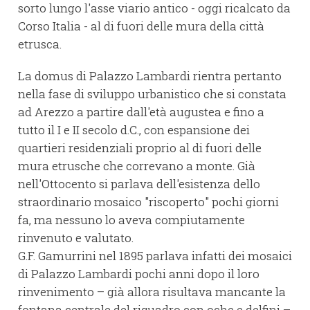
sorto lungo l'asse viario antico - oggi ricalcato da
Corso Italia - al di fuori delle mura della città
etrusca.
La domus di Palazzo Lambardi rientra pertanto
nella fase di sviluppo urbanistico che si constata
ad Arezzo a partire dall'età augustea e fino a
tutto il I e II secolo d.C., con espansione dei
quartieri residenziali proprio al di fuori delle
mura etrusche che correvano a monte. Già
nell'Ottocento si parlava dell'esistenza dello
straordinario mosaico "riscoperto" pochi giorni
fa, ma nessuno lo aveva compiutamente
rinvenuto e valutato.
G.F. Gamurrini nel 1895 parlava infatti dei mosaici
di Palazzo Lambardi pochi anni dopo il loro
rinvenimento – già allora risultava mancante la
fontana centrale del riquadro con oche e delfini –