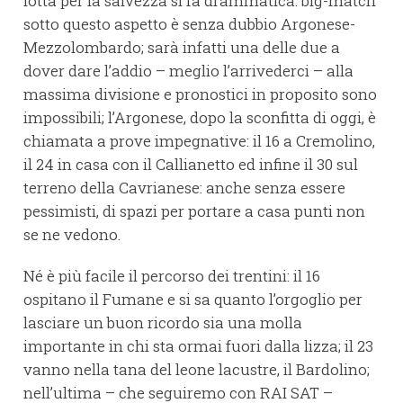
lotta per la salvezza si fa drammatica: big-match
sotto questo aspetto è senza dubbio Argonese-
Mezzolombardo; sarà infatti una delle due a
dover dare l’addio – meglio l’arrivederci – alla
massima divisione e pronostici in proposito sono
impossibili; l’Argonese, dopo la sconfitta di oggi, è
chiamata a prove impegnative: il 16 a Cremolino,
il 24 in casa con il Callianetto ed infine il 30 sul
terreno della Cavrianese: anche senza essere
pessimisti, di spazi per portare a casa punti non
se ne vedono.
Né è più facile il percorso dei trentini: il 16
ospitano il Fumane e si sa quanto l’orgoglio per
lasciare un buon ricordo sia una molla
importante in chi sta ormai fuori dalla lizza; il 23
vanno nella tana del leone lacustre, il Bardolino;
nell’ultima – che seguiremo con RAI SAT –