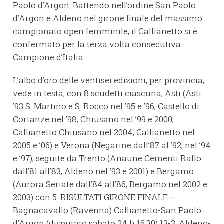
Paolo d’Argon. Battendo nell’ordine San Paolo
d’Argon e Aldeno nel girone finale del massimo
campionato open femminile, il Callianetto si è
confermato per la terza volta consecutiva
Campione d’Italia.
L’albo d’oro delle ventisei edizioni, per provincia,
vede in testa, con 8 scudetti ciascuna, Asti (Asti
’93 S. Martino e S. Rocco nel ’95 e ’96; Castello di
Cortanze nel ’98; Chiusano nel ’99 e 2000;
Callianetto Chiusano nel 2004; Callianetto nel
2005 e ’06) e Verona (Negarine dall’87 al ’92, nel ’94
e ’97), seguite da Trento (Anaune Cementi Rallo
dall’81 all’83, Aldeno nel ’93 e 2001) e Bergamo
(Aurora Seriate dall’84 all’86; Bergamo nel 2002 e
2003) con 5. RISULTATI GIRONE FINALE –
Bagnacavallo (Ravenna) Callianetto-San Paolo
d’Argon (disputato sabato 24 h 16,30) 13-3, Aldeno-