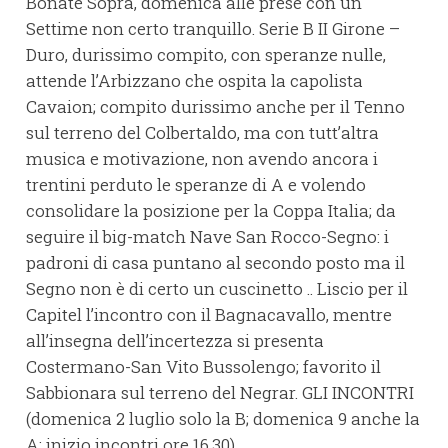
Bonate Sopra, domenica alle prese con un
Settime non certo tranquillo. Serie B II Girone –
Duro, durissimo compito, con speranze nulle,
attende l’Arbizzano che ospita la capolista
Cavaion; compito durissimo anche per il Tenno
sul terreno del Colbertaldo, ma con tutt’altra
musica e motivazione, non avendo ancora i
trentini perduto le speranze di A e volendo
consolidare la posizione per la Coppa Italia; da
seguire il big-match Nave San Rocco-Segno: i
padroni di casa puntano al secondo posto ma il
Segno non è di certo un cuscinetto .. Liscio per il
Capitel l’incontro con il Bagnacavallo, mentre
all’insegna dell’incertezza si presenta
Costermano-San Vito Bussolengo; favorito il
Sabbionara sul terreno del Negrar. GLI INCONTRI
(domenica 2 luglio solo la B; domenica 9 anche la
A; inizio incontri ore 16,30).