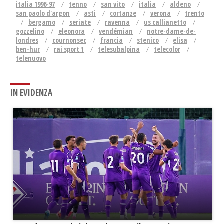
italia 1996-97
tenno
san vito
italia
aldeno
san paolo d'argon
asti
cortanze
verona
trento
bergamo
seriate
ravenna
us callianetto
gozzelino
eleonora
vendémian
notre-dame-de-
londres
cournonsec
francia
stenico
elisa
ben-hur
rai sport 1
telesubalpina
telecolor
telenuovo
IN EVIDENZA