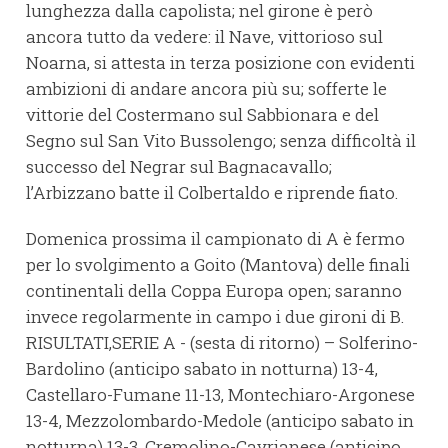
lunghezza dalla capolista; nel girone è però
ancora tutto da vedere: il Nave, vittorioso sul
Noarna, si attesta in terza posizione con evidenti
ambizioni di andare ancora più su; sofferte le
vittorie del Costermano sul Sabbionara e del
Segno sul San Vito Bussolengo; senza difficoltà il
successo del Negrar sul Bagnacavallo;
l’Arbizzano batte il Colbertaldo e riprende fiato.
Domenica prossima il campionato di A è fermo
per lo svolgimento a Goito (Mantova) delle finali
continentali della Coppa Europa open; saranno
invece regolarmente in campo i due gironi di B.
RISULTATI,SERIE A - (sesta di ritorno) – Solferino-
Bardolino (anticipo sabato in notturna) 13-4,
Castellaro-Fumane 11-13, Montechiaro-Argonese
13-4, Mezzolombardo-Medole (anticipo sabato in
notturna) 13-3, Cremolino-Cavrianese (anticipo