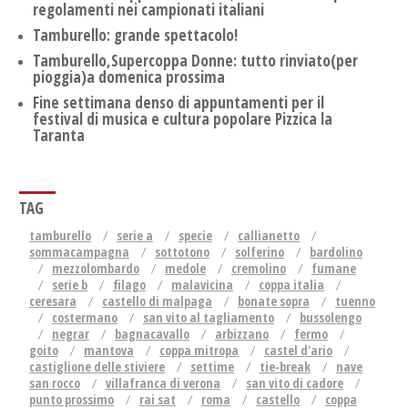
regolamenti nei campionati italiani
Tamburello: grande spettacolo!
Tamburello,Supercoppa Donne: tutto rinviato(per
pioggia)a domenica prossima
Fine settimana denso di appuntamenti per il
festival di musica e cultura popolare Pizzica la
Taranta
TAG
tamburello
serie a
specie
callianetto
sommacampagna
sottotono
solferino
bardolino
mezzolombardo
medole
cremolino
fumane
serie b
filago
malavicina
coppa italia
ceresara
castello di malpaga
bonate sopra
tuenno
costermano
san vito al tagliamento
bussolengo
negrar
bagnacavallo
arbizzano
fermo
goito
mantova
coppa mitropa
castel d'ario
castiglione delle stiviere
settime
tie-break
nave
san rocco
villafranca di verona
san vito di cadore
punto prossimo
rai sat
roma
castello
coppa