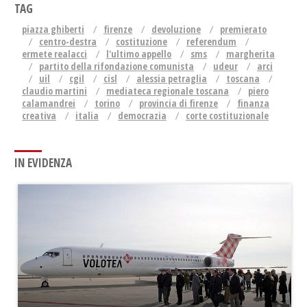
TAG
piazza ghiberti
firenze
devoluzione
premierato
centro-destra
costituzione
referendum
ermete realacci
l'ultimo appello
sms
margherita
partito della rifondazione comunista
udeur
arci
uil
cgil
cisl
alessia petraglia
toscana
claudio martini
mediateca regionale toscana
piero
calamandrei
torino
provincia di firenze
finanza
creativa
italia
democrazia
corte costituzionale
IN EVIDENZA