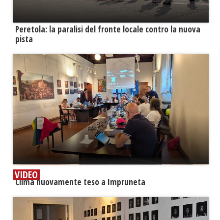
Peretola: la paralisi del fronte locale contro la nuova
pista
VIDEO
​Clima nuovamente teso a Impruneta