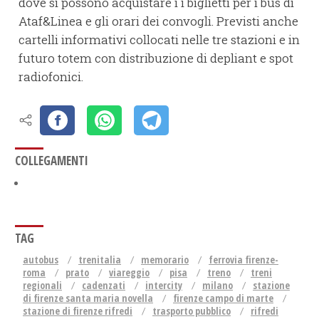
dove si possono acquistare i i biglietti per i bus di
Ataf&Linea e gli orari dei convogli. Previsti anche
cartelli informativi collocati nelle tre stazioni e in
futuro totem con distribuzione di depliant e spot
radiofonici.
COLLEGAMENTI
TAG
autobus
trenitalia
memorario
ferrovia firenze-
roma
prato
viareggio
pisa
treno
treni
regionali
cadenzati
intercity
milano
stazione
di firenze santa maria novella
firenze campo di marte
stazione di firenze rifredi
trasporto pubblico
rifredi