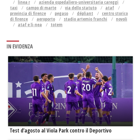
linea r
azienda ospedaliero-universitaria careggi
taxi
campo di marte
via dello statuto
ataf
provincia di firenze
pegaso
dépliant
centro storico
di firenze
aeroporto
stadio artemio franchi
novoli
ataf e li-nea
totem
IN EVIDENZA
Test d’agosto al Viola Park contro il Deportivo