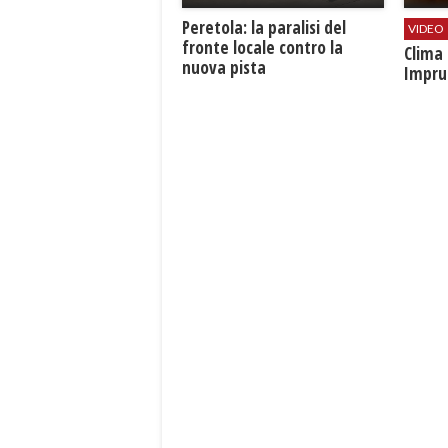
Peretola: la paralisi del
VIDEO
fronte locale contro la
​Clim
nuova pista
Impru