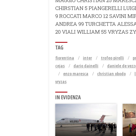
MAGGIO CHRISTIAN 25 MARESCA
CHIRSTIAN 5 PIANGERELLI LUIG
9 ROCCATI MARCO 12 SAVINI MI
ANDREA 99 TURCHETTA ALESSA
20 VIALI WILLIAM 55 VRYZAS ZY
TAG
fiorentina
inter
trofeo pirelli
p
cejas
dario dainelli
daniele de vezz
enzo maresca
christian obodo
vryzas
IN EVIDENZA