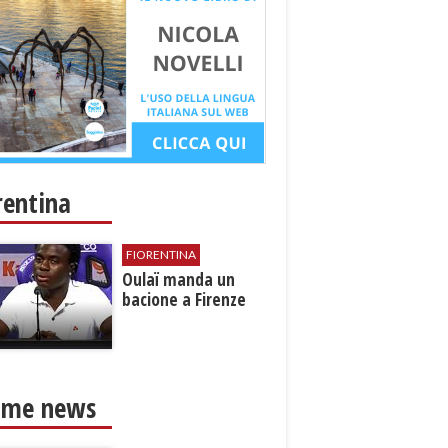
rentina
FIORENTINA
Oulaï manda un
bacione a Firenze
ime news