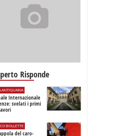
sperto Risponde
A ANTIQUARIA
ale Internazionale
renze: svelati i primi
avori
ICO BOLLETTE
rappola del caro-