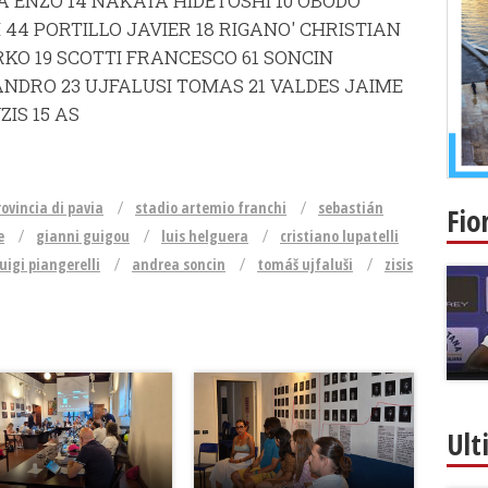
 ENZO 14 NAKATA HIDETOSHI 10 OBODO
I 44 PORTILLO JAVIER 18 RIGANO' CHRISTIAN
RKO 19 SCOTTI FRANCESCO 61 SONCIN
NDRO 23 UJFALUSI TOMAS 21 VALDES JAIME
ZIS 15 AS
rovincia di pavia
stadio artemio franchi
sebastián
Fio
e
gianni guigou
luis helguera
cristiano lupatelli
luigi piangerelli
andrea soncin
tomáš ujfaluši
zisis
Ult