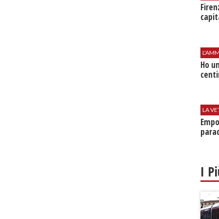
Firen
capit
L'AMM
Ho un
centi
LA VE
Empol
parad
I P