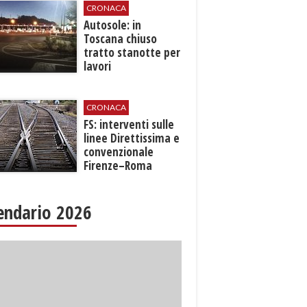
CRONACA
Autosole: in
Toscana chiuso
tratto stanotte per
lavori
CRONACA
FS: interventi sulle
linee Direttissima e
convenzionale
Firenze–Roma
endario 2026