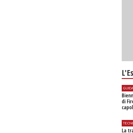
L'E
GUID
Bienn
di Fi
capol
TECN
​La t