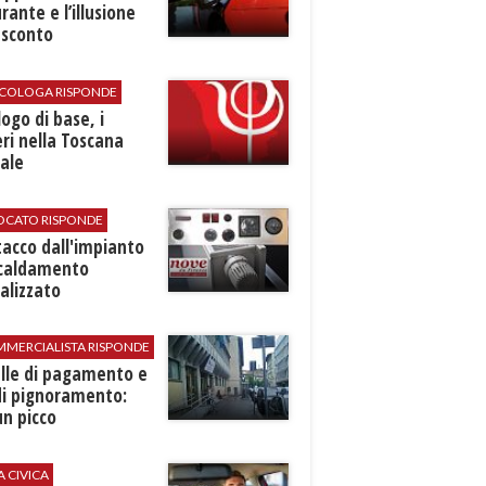
rante e l’illusione
 sconto
SICOLOGA RISPONDE
logo di base, i
ri nella Toscana
ale
VOCATO RISPONDE
stacco dall'impianto
scaldamento
alizzato
MMERCIALISTA RISPONDE
elle di pagamento e
di pignoramento:
n picco
A CIVICA