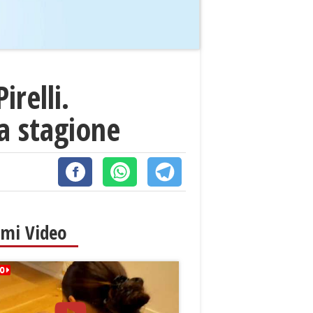
irelli.
ma stagione
imi Video