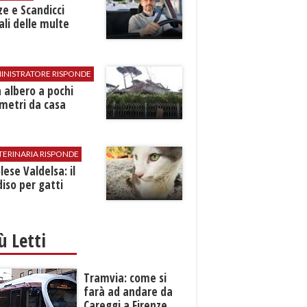
ze e Scandicci
ali delle multe
INISTRATORE RISPONDE
 albero a pochi
metri da casa
TERINARIA RISPONDE
ese Valdelsa: il
iso per gatti
iù Letti
Tramvia: come si
farà ad andare da
Careggi a Firenze