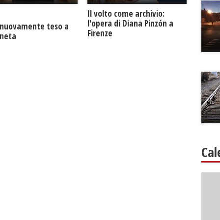
​Il volto come archivio:
l'opera di Diana Pinzón a
a nuovamente teso a
Firenze
neta
Cal