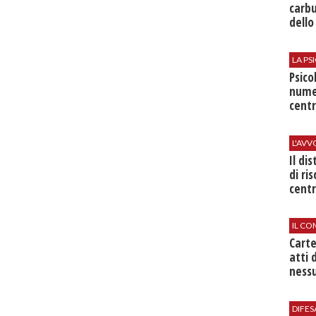
carbu
dello
LA P
Psico
nume
centr
L'AV
Il di
di ri
centr
IL CO
Cart
atti 
nessu
DIFES