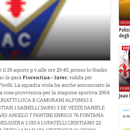
CRON
Poliz
degli
l 29 agosto p.v.,alle ore 20:45, presso lo Stadio
go la gara
Fiorentina - Inter
, valida per
Pirelli. La squadra viola ha anche annunciato la
FIOR
la rosa provvisoria per la stagione sportiva 2004
Joao 
 ARIATTI LUCA 8 CAMORANI ALFONSO 2
TIAN 1 DAINELLI DARIO 3 DE VEZZE DANIELE
LIVIO ANGELO 7 FANTINI ENRICO 76 FONTANA
HELGUERA LUIS 6 LUPATELLI CRISTIANO 22