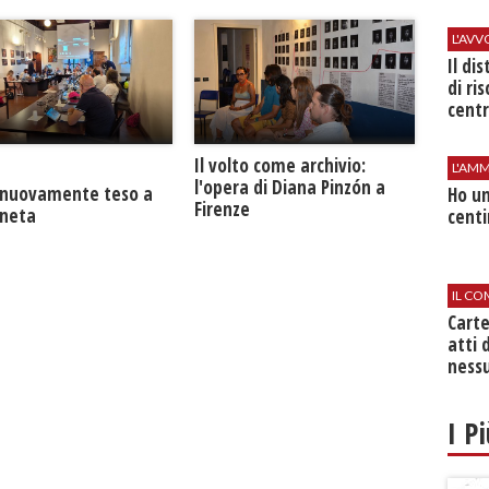
L'AV
Il di
di ri
centr
​Il volto come archivio:
L'AMM
l'opera di Diana Pinzón a
a nuovamente teso a
Ho un
Firenze
neta
centi
IL CO
Cart
atti 
nessu
I P