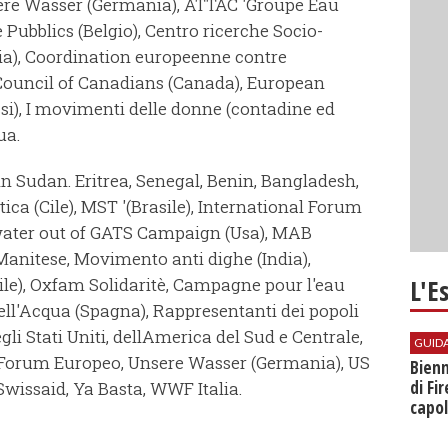
sere Wasser (Germania), ATTAC 'Groupe Eau
 Pubblics (Belgio), Centro ricerche Socio-
a), Coordination europeenne contre
, Council of Canadians (Canada), European
si), I movimenti delle donne (contadine ed
ua.
 in Sudan. Eritrea, Senegal, Benin, Bangladesh,
itica (Cile), MST '(Brasile), International Forum
 water out of GATS Campaign (Usa), MAB
Manitese, Movimento anti dighe (India),
L'E
e), Oxfam Solidaritè, Campagne pour l'eau
ell'Acqua (Spagna), Rappresentanti dei popoli
li Stati Uniti, dellAmerica del Sud e Centrale,
GUID
l Forum Europeo, Unsere Wasser (Germania), US
Bienn
di Fi
Swissaid, Ya Basta, WWF Italia.
capol