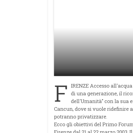
F
IRENZE Accesso all'acqua po
di una generazione, il r
dell'Umanità" con la sua 
Cancun, dove si vuole ridefinire a
potranno privatizzare.
Ecco gli obiettivi del Primo Foru
Firenze dal 21 al 22 marzo 2003. I