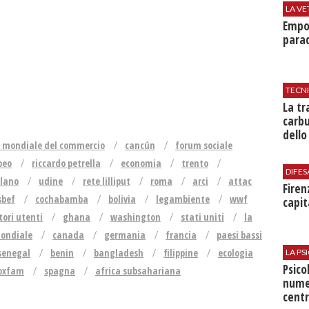
LA VE
Empol
parad
TECN
​La t
carbu
dello
e mondiale del commercio
cancún
forum sociale
peo
riccardo petrella
economia
trento
DIFES
lano
udine
rete lilliput
roma
arci
attac
Firen
sbef
cochabamba
bolivia
legambiente
wwf
capit
ori utenti
ghana
washington
stati uniti
la
ondiale
canada
germania
francia
paesi bassi
senegal
benin
bangladesh
filippine
ecologia
LA P
Psico
oxfam
spagna
africa subsahariana
nume
centr