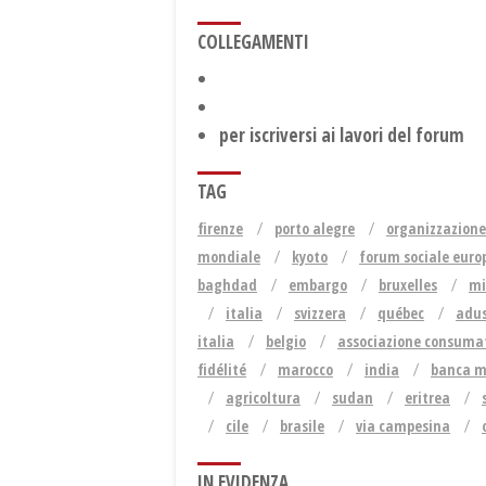
COLLEGAMENTI
per iscriversi ai lavori del forum
TAG
firenze
porto alegre
organizzazion
mondiale
kyoto
forum sociale euro
baghdad
embargo
bruxelles
mi
italia
svizzera
québec
adu
italia
belgio
associazione consumat
fidélité
marocco
india
banca m
agricoltura
sudan
eritrea
cile
brasile
via campesina
IN EVIDENZA