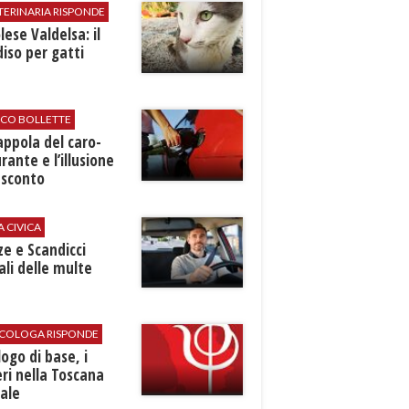
TERINARIA RISPONDE
ese Valdelsa: il
iso per gatti
ICO BOLLETTE
rappola del caro-
rante e l’illusione
 sconto
A CIVICA
ze e Scandicci
ali delle multe
SICOLOGA RISPONDE
logo di base, i
ri nella Toscana
ale