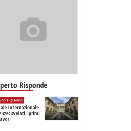
sperto Risponde
A ANTIQUARIA
ale Internazionale
renze: svelati i primi
avori