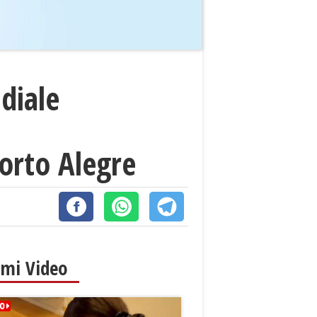
diale
Porto Alegre
imi Video