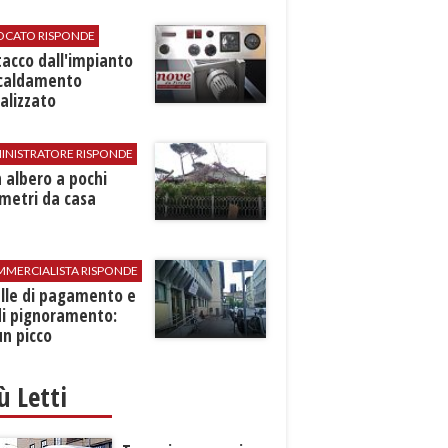
VOCATO RISPONDE
stacco dall'impianto
scaldamento
alizzato
INISTRATORE RISPONDE
 albero a pochi
metri da casa
MMERCIALISTA RISPONDE
elle di pagamento e
di pignoramento:
n picco
iù Letti