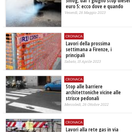
Smog, dal 1 giugno stop diesel
euro 5: ecco dove e quando
Venerdì, 26 Maggio 2023
CRONACA
Lavori della prossima
settimana a Firenze, i
principali
Sabato, 15 Aprile 2023
CRONACA
Stop alle barriere
architettoniche vicine alle
strisce pedonali
Mercoledì, 26 Ottobre 2022
CRONACA
Lavori alla rete gas in via