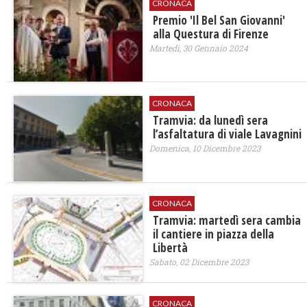
CRONACA
Premio 'Il Bel San Giovanni'
alla Questura di Firenze
Martedì, 30 Gennaio 2024
CRONACA
Tramvia: da lunedì sera
l’asfaltatura di viale Lavagnini
Domenica, 10 Dicembre 2023
CRONACA
Tramvia: martedì sera cambia
il cantiere in piazza della
Libertà
Sabato, 02 Dicembre 2023
CRONACA