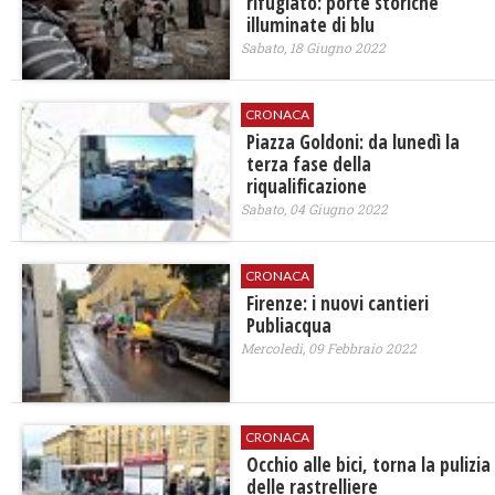
rifugiato: porte storiche
illuminate di blu
Sabato, 18 Giugno 2022
CRONACA
Piazza Goldoni: da lunedì la
terza fase della
riqualificazione
Sabato, 04 Giugno 2022
CRONACA
Firenze: i nuovi cantieri
Publiacqua
Mercoledì, 09 Febbraio 2022
CRONACA
Occhio alle bici, torna la pulizia
delle rastrelliere