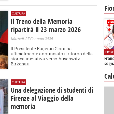
Fio
CULTURA
Il Treno della Memoria
ripartirà il 23 marzo 2026
Martedì, 27 Gennaio 2026
Il Presidente Eugenio Giani ha
FIOR
ufficialmente annunciato il ritorno della
Franc
storica iniziativa verso Auschwitz-
sogna
Birkenau
Cal
CULTURA
Una delegazione di studenti di
Firenze al Viaggio della
memoria