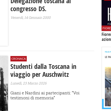
Delegazione toscana al
congresso DS.
Venerdì, 14 Gennaio 2000
FIOR
Fiore
azion
CRONACA
Studenti dalla Toscana in
viaggio per Auschwitz
Lunedì, 23 Marzo 2026
Giani e Nardini ai partecipanti: “Voi
testimoni di memoria”