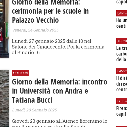
Giorno della Memoria:
capol
cerimonia per le scuole in
L'AMM
Palazzo Vecchio
Ho un
centi
Venerdì, 24 Gennaio 2025
Lunedì 27 gennaio 2025 dalle 10 nel
TECN
Salone dei Cinquecento. Poi la cerimonia
​La t
al Binario 16
carbu
dello
L'AV
CULTURA
Il di
Giorno della Memoria: incontro
di ri
in Università con Andra e
centr
Tatiana Bucci
DIFES
Firen
Lunedì, 20 Gennaio 2025
capit
Giovedì 23 gennaio all’Ateneo fiorentino le
sorelle sopravvissute alla Shoah