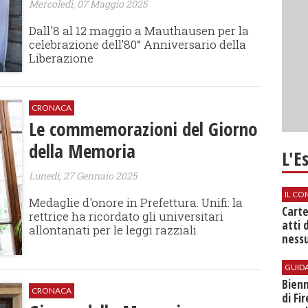
Mercoledì, 07 Maggio 2025
Dall'8 al 12 maggio a Mauthausen per la
celebrazione dell’80° Anniversario della
Liberazione
CRONACA
Le commemorazioni del Giorno
della Memoria
L'E
Lunedì, 27 Gennaio 2025
IL CO
Medaglie d'onore in Prefettura. Unifi: la
Cart
rettrice ha ricordato gli universitari
atti 
allontanati per le leggi razziali
nessu
GUID
Bienn
CRONACA
di Fi