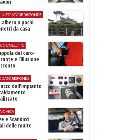
avori
INISTRATORE RISPONDE
 albero a pochi
metri da casa
ICO BOLLETTE
rappola del caro-
rante e l’illusione
 sconto
VOCATO RISPONDE
stacco dall'impianto
scaldamento
alizzato
A CIVICA
ze e Scandicci
ali delle multe