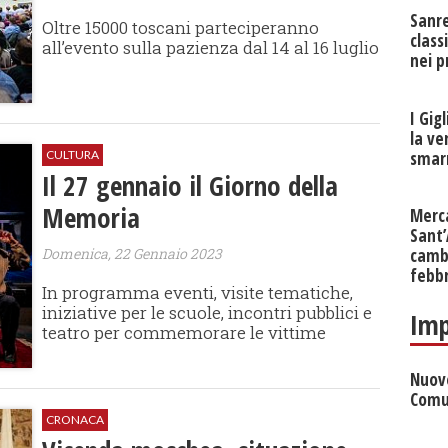
Sanr
Oltre 15000 toscani parteciperanno
class
all’evento sulla pazienza dal 14 al 16 luglio
nei p
I Gig
la ve
smarr
CULTURA
Il 27 gennaio il Giorno della
Memoria
Merc
Sant
Domenica, 22 Gennaio 2023
cambi
febb
In programma eventi, visite tematiche,
iniziative per le scuole, incontri pubblici e
Imp
teatro per commemorare le vittime
Nuove
Comu
CRONACA