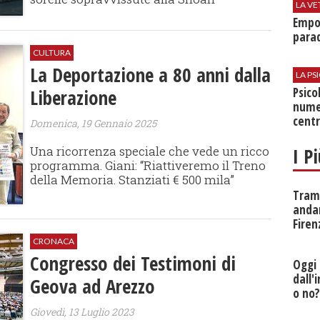
LA VE
Empol
parad
CULTURA
La Deportazione a 80 anni dalla
LA P
Psico
Liberazione
nume
centr
Domenica, 19 Gennaio 2025
I P
Una ricorrenza speciale che vede un ricco
programma. Giani: “Riattiveremo il Treno
della Memoria. Stanziati € 500 mila”
Tramv
anda
Firen
CRONACA
Congresso dei Testimoni di
Oggi 
dall'
Geova ad Arezzo
o no
Giovedì, 13 Luglio 2023