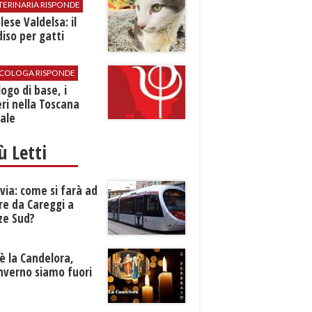
TERINARIA RISPONDE
ese Valdelsa: il
iso per gatti
SICOLOGA RISPONDE
logo di base, i
ri nella Toscana
ale
iù Letti
ia: come si farà ad
re da Careggi a
ze Sud?
è la Candelora,
inverno siamo fuori
?