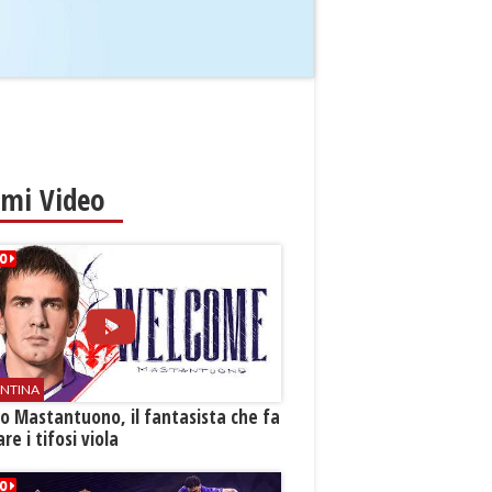
imi Video
ENTINA
o Mastantuono, il fantasista che fa
re i tifosi viola