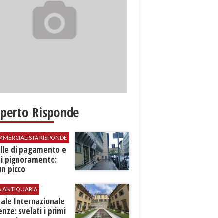
sperto Risponde
MMERCIALISTA RISPONDE
elle di pagamento e
di pignoramento:
n picco
A ANTIQUARIA
ale Internazionale
renze: svelati i primi