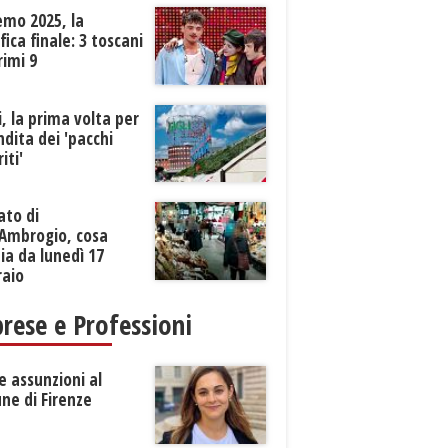
emo 2025, la
ifica finale: 3 toscani
rimi 9
li, la prima volta per
ndita dei 'pacchi
iti'
ato di
’Ambrogio, cosa
a da lunedì 17
raio
rese e Professioni
 assunzioni al
ne di Firenze