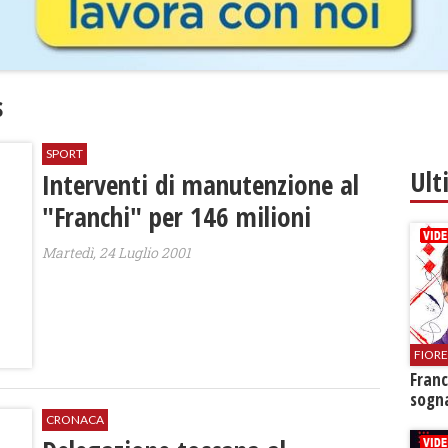
s
SPORT
Ult
Interventi di manutenzione al
"Franchi" per 146 milioni
Martedì, 24 Luglio 2001
FIOR
Franc
sogna
CRONACA