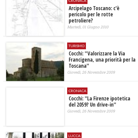
CRONACA
Arcipelago Toscano: c'è
pericolo per le rotte
petroliere?
Martedì, 01 Giugno 2010
TURISMO
Cocchi: ''Valorizzare la Via
Francigena, una priorità per la
Toscana''
Giovedì, 26 Novembre 2009
CRONACA
Cocchi: ''La Firenze ipotetica
del 2059? Un drive-in''
Giovedì, 26 Novembre 2009
LUCCA