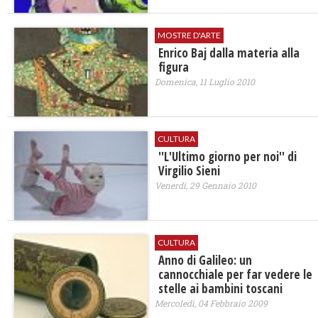
MOSTRE D'ARTE
Enrico Baj dalla materia alla
figura
Domenica, 11 Luglio 2010
CULTURA
''L'Ultimo giorno per noi'' di
Virgilio Sieni
Venerdì, 29 Gennaio 2010
CULTURA
Anno di Galileo: un
cannocchiale per far vedere le
stelle ai bambini toscani
Mercoledì, 04 Febbraio 2009